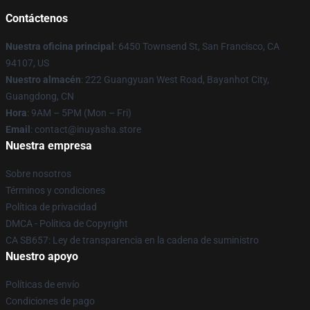
Contáctenos
Nuestra oficina principal
: 6450 Townsend St, San Francisco, CA
94107, US
Nuestro almacén
: 222 Guangyuan West Road, Bayanhot City,
Guangdong, CN
Hora
: 9AM – 5PM (Mon – Fri)
Email
: contact@inuyasha.store
Nuestra empresa
Sobre nosotros
Términos y condiciones
Política de privacidad
DMCA - Política de Copyright
CA SB657: Ley de transparencia en la cadena de suministro
Nuestro apoyo
Políticas de envío
Condiciones de pago