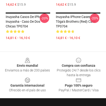
14,62 €
$15.9
14,62 €
$15.9
Inuyasha Casos De IPhone -
Inuyasha IPhone Cases -
-20%
-20%
Inuyasha - Caso De Dos
Tōga's Brothers (red) Case
Chicas TP0704
TP0704
14,81 € - 16,10 €
14,81 € - 16,10 €
Footer
Envío mundial
Compra con confianza
Enviamos a más de 200 países
Protegido 24/7 desde los clics
hasta la entrega
Garantía internacional
Pago 100% seguro
Ofrecido en el país de uso
PayPal / MasterCard / Visa