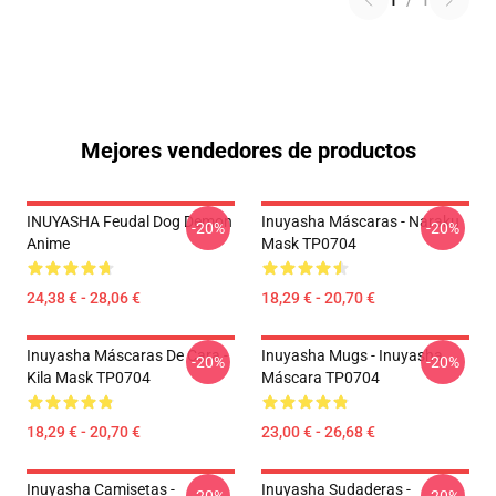
1
/
1
Mejores vendedores de productos
INUYASHA Feudal Dog Demon
Inuyasha Máscaras - Naraku
-20%
-20%
Anime
Mask TP0704
24,38 € - 28,06 €
18,29 € - 20,70 €
Inuyasha Máscaras De Cara -
Inuyasha Mugs - Inuyasha
-20%
-20%
Kila Mask TP0704
Máscara TP0704
18,29 € - 20,70 €
23,00 € - 26,68 €
Inuyasha Camisetas -
Inuyasha Sudaderas -