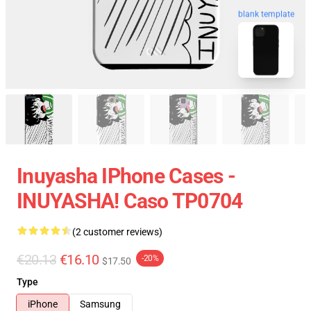
blank template
Inuyasha IPhone Cases -
INUYASHA! Caso TP0704
(2 customer reviews)
€20.13
€16.10
-20%
$17.50
Type
iPhone
Samsung