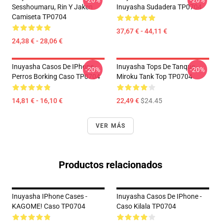
-20%
-20%
Sesshoumaru, Rin Y Jaken
Inuyasha Sudadera TP0704
Camiseta TP0704
37,67 € - 44,11 €
24,38 € - 28,06 €
Inuyasha Casos De IPhone -
Inuyasha Tops De Tanque -
-20%
-20%
Perros Borking Caso TP0704
Miroku Tank Top TP0704
14,81 € - 16,10 €
22,49 €
$24.45
VER MÁS
Productos relacionados
Inuyasha IPhone Cases -
Inuyasha Casos De IPhone -
KAGOME! Caso TP0704
Caso Kilala TP0704