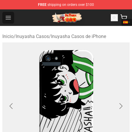
FREE
shipping on orders over $100
Inuyasha Store - Official Inuyasha Merchandise Shop
Open menu
Inicio
/
Inuyasha Casos
/
Inuyasha Casos de iPhone