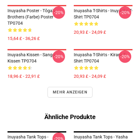
Inuyasha Poster - Tōga's
Inuyasha T-Shirts - Inuyasha T-
-20%
-20%
Brothers (Farbe) Poster
Shirt TP0704
TP0704
20,93 £ - 24,09 £
15,64 £ - 36,26 £
Inuyasha Kissen - Sango
Inuyasha T-Shirts - Kirara T-
-20%
-20%
Kissen TP0704
Shirt TP0704
18,96 £ - 22,91 £
20,93 £ - 24,09 £
MEHR ANZEIGEN
Ähnliche Produkte
Inuyasha Tank Tops -
Inuyasha Tank Tops - Yasha
-20%