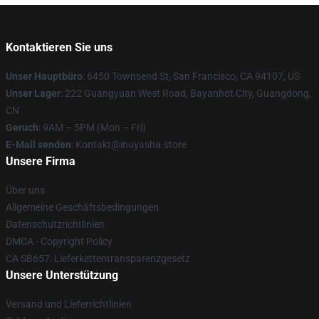
Kontaktieren Sie uns
Unser Hauptbüro
: 6450 Townsend St, San Francisco, CA 94107, US
Unser Lager
: 222 Guangyuan West Road, Bayanhot City, Guangdong,
CN
Geruch
: 9AM – 5PM (Mon – Fri)
E-Mail senden
: Kontakt@inuyasha.store
Unsere Firma
Über uns
Allgemeine Geschäftsbedingungen
Datenschutzrichtlinien
DMCA - Copyright Policy
CA SB657: Lieferkettentransparenzgesetz
Unsere Unterstützung
Versand und Lieferrichtlinien