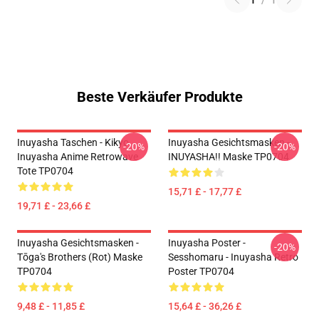
1
/
1
Beste Verkäufer Produkte
Inuyasha Taschen - Kikyo
Inuyasha Gesichtsmasken -
-20%
-20%
Inuyasha Anime Retrowave
INUYASHA!! Maske TP0704
Tote TP0704
15,71 £ - 17,77 £
19,71 £ - 23,66 £
Inuyasha Gesichtsmasken -
Inuyasha Poster -
-20%
Tōga's Brothers (rot) Maske
Sesshomaru - Inuyasha Retro
TP0704
Poster TP0704
9,48 £ - 11,85 £
15,64 £ - 36,26 £