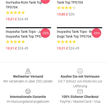
InuYasha-Rote Tank Top
Tank Top TP0704
TP0704
15,80 £
$20
19,31 £
$24.45
Inuyasha Tank Tops - Ja.
Inuyasha Tank Tops - Borking
-20%
-20%
Inuyasha Tank Top TP0704
Dogs Tank Top TP0704
19,31 £
$24.45
19,31 £
$24.45
Footer
Weltweiter Versand
Kaufen Sie mit Vertrauen
Wir versenden in über 200 Länder
24/7 Schutz von Klicks bis zur
Lieferung
Internationale Garantie
100% Sicherer Checkout
Im Nutzungsland angeboten
PayPal / MasterCard / Visa