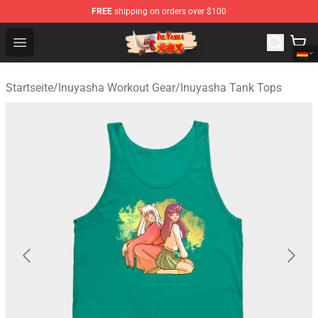
FREE
shipping on orders over $100
Inuyasha Store - Official Inuyasha Merchandise Shop
Open menu
Startseite
/
Inuyasha Workout Gear
/
Inuyasha Tank Tops