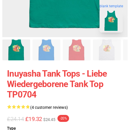
blank template
Inuyasha Tank Tops - Liebe
Wiedergeborene Tank Top
TP0704
(4 customer reviews)
£24.14
£19.32
-20%
$24.45
Type