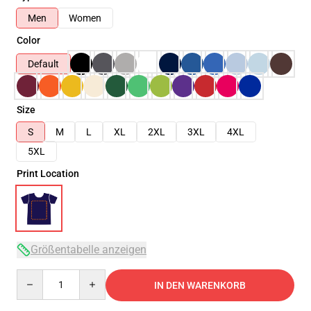
Men
Women
Color
Default
Size
S
M
L
XL
2XL
3XL
4XL
5XL
Print Location
Größentabelle anzeigen
Quantity
IN DEN WARENKORB