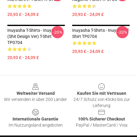
20,93 £ - 24,09 £
20,93 £ - 24,09 £
Inuyasha T-Shirts - Inuyasha
Inuyasha T-Shirts - Inuyasha T-
-20%
-20%
(shit Design Ver) T-Shirt
Shirt TP0704
TP0704
20,93 £ - 24,09 £
20,93 £ - 24,09 £
Footer
Weltweiter Versand
Kaufen Sie mit Vertrauen
Wir versenden in über 200 Länder
24/7 Schutz von Klicks bis zur
Lieferung
Internationale Garantie
100% Sicherer Checkout
Im Nutzungsland angeboten
PayPal / MasterCard / Visa