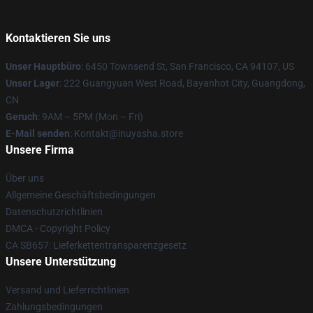
Kontaktieren Sie uns
Unser Hauptbüro
: 6450 Townsend St, San Francisco, CA 94107, US
Unser Lager
: 222 Guangyuan West Road, Bayanhot City, Guangdong,
CN
Geruch
: 9AM – 5PM (Mon – Fri)
E-Mail senden
: Kontakt@inuyasha.store
Unsere Firma
Über uns
Allgemeine Geschäftsbedingungen
Datenschutzrichtlinien
DMCA - Copyright Policy
CA SB657: Lieferkettentransparenzgesetz
Unsere Unterstützung
Versand und Lieferrichtlinien
Zahlungsbedingungen