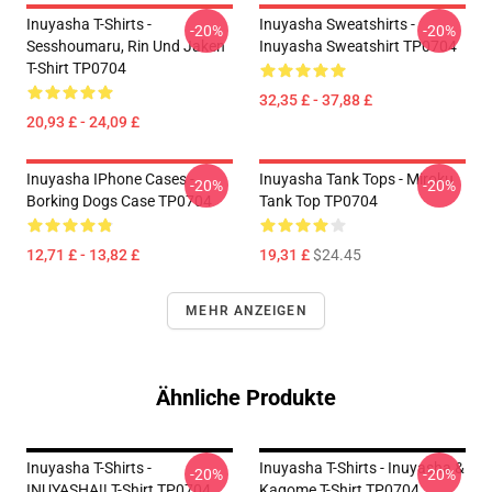
Inuyasha T-Shirts -
Inuyasha Sweatshirts -
-20%
-20%
Sesshoumaru, Rin Und Jaken
Inuyasha Sweatshirt TP0704
T-Shirt TP0704
32,35 £ - 37,88 £
20,93 £ - 24,09 £
Inuyasha IPhone Cases -
Inuyasha Tank Tops - Miroku
-20%
-20%
Borking Dogs Case TP0704
Tank Top TP0704
12,71 £ - 13,82 £
19,31 £
$24.45
MEHR ANZEIGEN
Ähnliche Produkte
Inuyasha T-Shirts -
Inuyasha T-Shirts - Inuyasha &
-20%
-20%
INUYASHA!! T-Shirt TP0704
Kagome T-Shirt TP0704