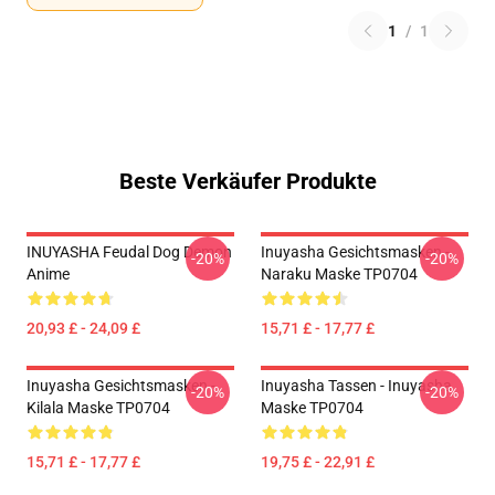
1
/
1
Beste Verkäufer Produkte
INUYASHA Feudal Dog Demon
Inuyasha Gesichtsmasken -
-20%
-20%
Anime
Naraku Maske TP0704
20,93 £ - 24,09 £
15,71 £ - 17,77 £
Inuyasha Gesichtsmasken -
Inuyasha Tassen - Inuyasha
-20%
-20%
Kilala Maske TP0704
Maske TP0704
15,71 £ - 17,77 £
19,75 £ - 22,91 £