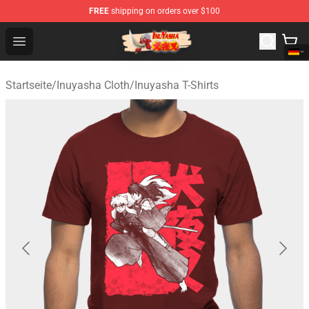
FREE
shipping on orders over $100
Inuyasha Store - Official Inuyasha Merchandise Shop
Open menu
Startseite
/
Inuyasha Cloth
/
Inuyasha T-Shirts