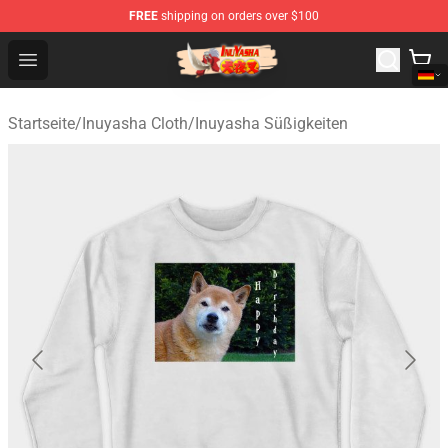
FREE
shipping on orders over $100
Inuyasha Store - Official Inuyasha Merchandise Shop
Open menu
Startseite
/
Inuyasha Cloth
/
Inuyasha Süßigkeiten