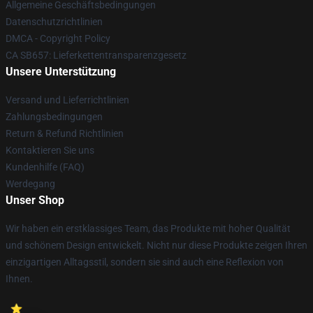
Allgemeine Geschäftsbedingungen
Datenschutzrichtlinien
DMCA - Copyright Policy
CA SB657: Lieferkettentransparenzgesetz
Unsere Unterstützung
Versand und Lieferrichtlinien
Zahlungsbedingungen
Return & Refund Richtlinien
Kontaktieren Sie uns
Kundenhilfe (FAQ)
Werdegang
Unser Shop
Wir haben ein erstklassiges Team, das Produkte mit hoher Qualität
und schönem Design entwickelt. Nicht nur diese Produkte zeigen Ihren
einzigartigen Alltagsstil, sondern sie sind auch eine Reflexion von
Ihnen.