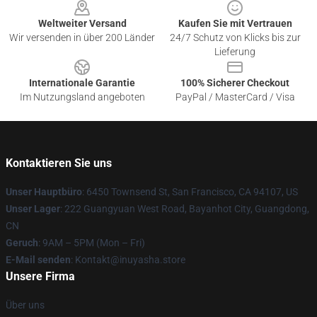
Weltweiter Versand
Kaufen Sie mit Vertrauen
Wir versenden in über 200 Länder
24/7 Schutz von Klicks bis zur
Lieferung
Internationale Garantie
100% Sicherer Checkout
Im Nutzungsland angeboten
PayPal / MasterCard / Visa
Kontaktieren Sie uns
Unser Hauptbüro
: 6450 Townsend St, San Francisco, CA 94107, US
Unser Lager
: 222 Guangyuan West Road, Bayanhot City, Guangdong,
CN
Geruch
: 9AM – 5PM (Mon – Fri)
E-Mail senden
: Kontakt@inuyasha.store
Unsere Firma
Über uns