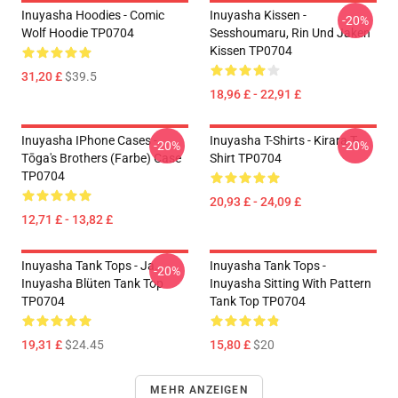
Inuyasha Hoodies - Comic
Inuyasha Kissen -
-20%
Wolf Hoodie TP0704
Sesshoumaru, Rin Und Jaken
Kissen TP0704
31,20 £
$39.5
18,96 £ - 22,91 £
Inuyasha IPhone Cases -
Inuyasha T-Shirts - Kirara T-
-20%
-20%
Tōga's Brothers (Farbe) Case
Shirt TP0704
TP0704
20,93 £ - 24,09 £
12,71 £ - 13,82 £
Inuyasha Tank Tops - Ja.
Inuyasha Tank Tops -
-20%
Inuyasha Blüten Tank Top
Inuyasha Sitting With Pattern
TP0704
Tank Top TP0704
19,31 £
$24.45
15,80 £
$20
MEHR ANZEIGEN