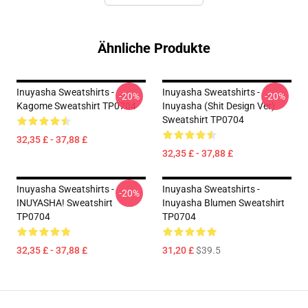
Ähnliche Produkte
Inuyasha Sweatshirts -
Inuyasha Sweatshirts -
-20%
-20%
Kagome Sweatshirt TP0704
Inuyasha (Shit Design Ver)
Sweatshirt TP0704
32,35 £ - 37,88 £
32,35 £ - 37,88 £
Inuyasha Sweatshirts -
Inuyasha Sweatshirts -
-20%
INUYASHA! Sweatshirt
Inuyasha Blumen Sweatshirt
TP0704
TP0704
32,35 £ - 37,88 £
31,20 £
$39.5
Footer