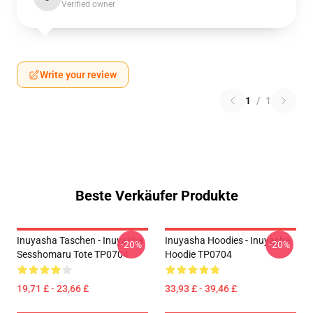
Verified owner
Write your review
1
/
1
Beste Verkäufer Produkte
Inuyasha Taschen - Inuyasha
Inuyasha Hoodies - Inuyasha
-20%
-20%
Sesshomaru Tote TP0704
Hoodie TP0704
19,71 £ - 23,66 £
33,93 £ - 39,46 £