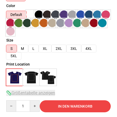
Color
Default
Size
S
M
L
XL
2XL
3XL
4XL
5XL
Print Location
Größentabelle anzeigen
Quantity
IN DEN WARENKORB