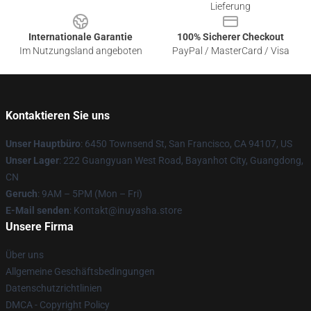
Lieferung
Internationale Garantie
100% Sicherer Checkout
Im Nutzungsland angeboten
PayPal / MasterCard / Visa
Kontaktieren Sie uns
Unser Hauptbüro
: 6450 Townsend St, San Francisco, CA 94107, US
Unser Lager
: 222 Guangyuan West Road, Bayanhot City, Guangdong,
CN
Geruch
: 9AM – 5PM (Mon – Fri)
E-Mail senden
: Kontakt@inuyasha.store
Unsere Firma
Über uns
Allgemeine Geschäftsbedingungen
Datenschutzrichtlinien
DMCA - Copyright Policy