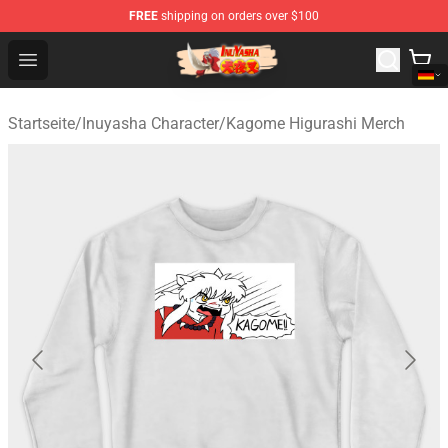
FREE
shipping on orders over $100
Inuyasha Store - Official Inuyasha Merchandise Shop
Open menu
Startseite
/
Inuyasha Character
/
Kagome Higurashi Merch