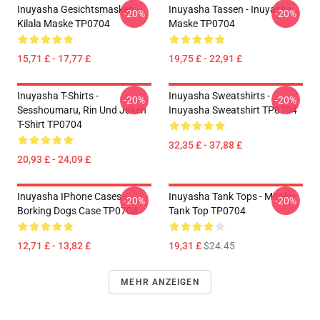
Inuyasha Gesichtsmasken -
Inuyasha Tassen - Inuyasha
-20%
-20%
Kilala Maske TP0704
Maske TP0704
15,71 £ - 17,77 £
19,75 £ - 22,91 £
Inuyasha T-Shirts -
Inuyasha Sweatshirts -
-20%
-20%
Sesshoumaru, Rin Und Jaken
Inuyasha Sweatshirt TP0704
T-Shirt TP0704
32,35 £ - 37,88 £
20,93 £ - 24,09 £
Inuyasha IPhone Cases -
Inuyasha Tank Tops - Miroku
-20%
-20%
Borking Dogs Case TP0704
Tank Top TP0704
12,71 £ - 13,82 £
19,31 £
$24.45
MEHR ANZEIGEN