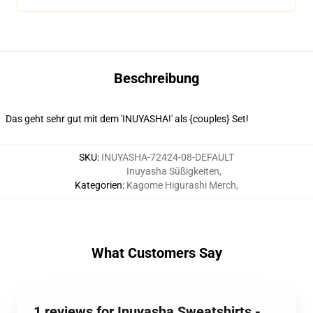
Beschreibung
Das geht sehr gut mit dem 'INUYASHA!' als {couples} Set!
SKU
:
INUYASHA-72424-08-DEFAULT
Inuyasha Süßigkeiten
,
Kategorien
:
Kagome Higurashi Merch
,
What Customers Say
1 reviews for Inuyasha Sweatshirts -