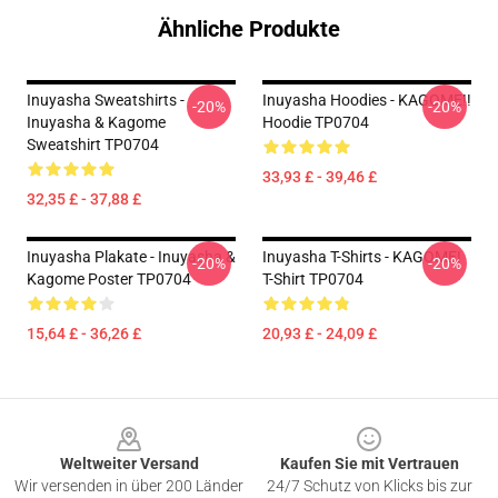
Ähnliche Produkte
Inuyasha Sweatshirts -
Inuyasha Hoodies - KAGOME!!
-20%
-20%
Inuyasha & Kagome
Hoodie TP0704
Sweatshirt TP0704
33,93 £ - 39,46 £
32,35 £ - 37,88 £
Inuyasha Plakate - Inuyasha &
Inuyasha T-Shirts - KAGOME!
-20%
-20%
Kagome Poster TP0704
T-Shirt TP0704
15,64 £ - 36,26 £
20,93 £ - 24,09 £
Footer
Weltweiter Versand
Kaufen Sie mit Vertrauen
Wir versenden in über 200 Länder
24/7 Schutz von Klicks bis zur