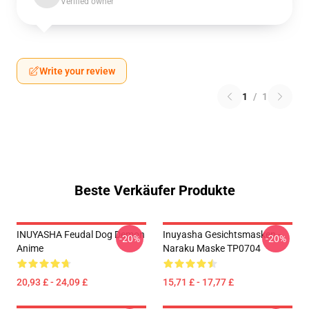
Verified owner
Write your review
1
/
1
Beste Verkäufer Produkte
INUYASHA Feudal Dog Demon
Inuyasha Gesichtsmasken -
-20%
-20%
Anime
Naraku Maske TP0704
20,93 £ - 24,09 £
15,71 £ - 17,77 £