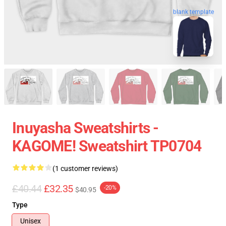
blank template
Inuyasha Sweatshirts -
KAGOME! Sweatshirt TP0704
(1 customer reviews)
£40.44
£32.35
-20%
$40.95
Type
Unisex