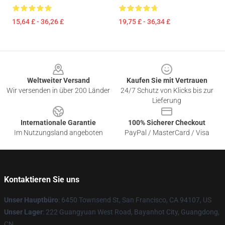
15,64 £ - 36,26 £
19,75 £ - 36,34 £
Footer
Weltweiter Versand
Kaufen Sie mit Vertrauen
Wir versenden in über 200 Länder
24/7 Schutz von Klicks bis zur
Lieferung
Internationale Garantie
100% Sicherer Checkout
Im Nutzungsland angeboten
PayPal / MasterCard / Visa
Kontaktieren Sie uns
Unser Hauptbüro
: 6450 Townsend St, San Francisco, CA 94107, US
Unser Lager
: 222 Guangyuan West Road, Bayanhot City, Guangdong,
CN