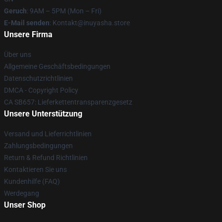
Geruch
: 9AM – 5PM (Mon – Fri)
E-Mail senden
: Kontakt@inuyasha.store
Unsere Firma
Über uns
Allgemeine Geschäftsbedingungen
Datenschutzrichtlinien
DMCA - Copyright Policy
CA SB657: Lieferkettentransparenzgesetz
Unsere Unterstützung
Versand und Lieferrichtlinien
Zahlungsbedingungen
Return & Refund Richtlinien
Kontaktieren Sie uns
Kundenhilfe (FAQ)
Werdegang
Unser Shop