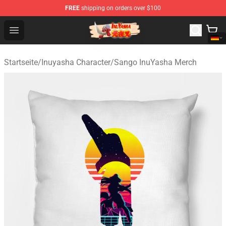
FREE
shipping on orders over $100
Inuyasha Store - Official Inuyasha Merchandise Shop
Open menu
Startseite
/
Inuyasha Character
/
Sango InuYasha Merch