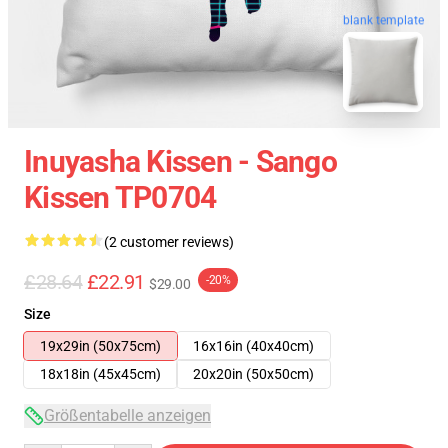
blank template
Inuyasha Kissen - Sango
Kissen TP0704
(2 customer reviews)
£28.64
£22.91
-20%
$29.00
Size
19x29in (50x75cm)
16x16in (40x40cm)
18x18in (45x45cm)
20x20in (50x50cm)
Größentabelle anzeigen