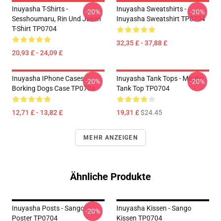
Inuyasha T-Shirts -
Inuyasha Sweatshirts -
-20%
-20%
Sesshoumaru, Rin Und Jaken
Inuyasha Sweatshirt TP0704
T-Shirt TP0704
32,35 £ - 37,88 £
20,93 £ - 24,09 £
Inuyasha IPhone Cases -
Inuyasha Tank Tops - Miroku
-20%
-20%
Borking Dogs Case TP0704
Tank Top TP0704
12,71 £ - 13,82 £
19,31 £
$24.45
MEHR ANZEIGEN
Ähnliche Produkte
Inuyasha Posts - Sango
Inuyasha Kissen - Sango
-20%
Poster TP0704
Kissen TP0704