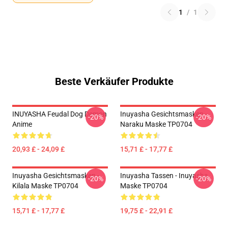
1
/
1
Beste Verkäufer Produkte
INUYASHA Feudal Dog Demon
Inuyasha Gesichtsmasken -
-20%
-20%
Anime
Naraku Maske TP0704
20,93 £ - 24,09 £
15,71 £ - 17,77 £
Inuyasha Gesichtsmasken -
Inuyasha Tassen - Inuyasha
-20%
-20%
Kilala Maske TP0704
Maske TP0704
15,71 £ - 17,77 £
19,75 £ - 22,91 £