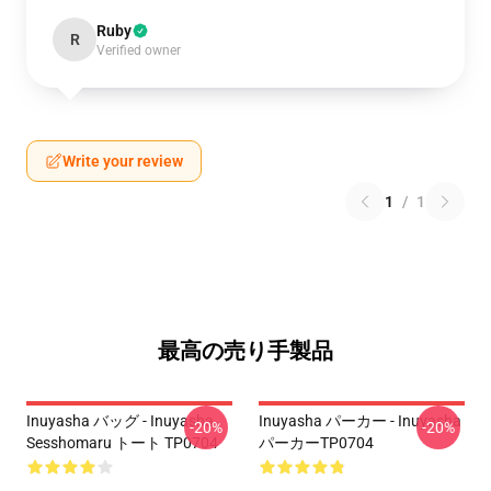
Ruby
R
Verified owner
Write your review
1
/
1
最高の売り手製品
Inuyasha バッグ - Inuyasha
Inuyasha パーカー - Inuyasha
-20%
-20%
Sesshomaru トート TP0704
パーカーTP0704