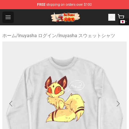
FREE
shipping on orders over $100
Inuyasha Store - Official Inuyasha Merchandise Shop
Open menu
ホーム
/
Inuyasha ログイン
/
Inuyasha スウェットシャツ