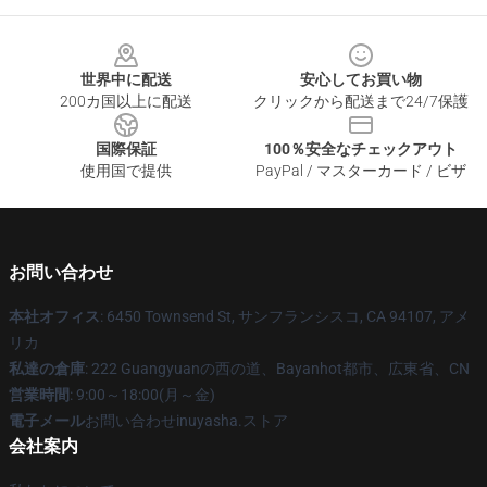
Footer
世界中に配送
安心してお買い物
200カ国以上に配送
クリックから配送まで24/7保護
国際保証
100％安全なチェックアウト
使用国で提供
PayPal / マスターカード / ビザ
お問い合わせ
本社オフィス
: 6450 Townsend St, サンフランシスコ, CA 94107, アメ
リカ
私達の倉庫
: 222 Guangyuanの西の道、Bayanhot都市、広東省、CN
営業時間
: 9:00～18:00(月～金)
電子メール
お問い合わせinuyasha.ストア
会社案内