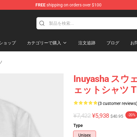
FREE
shipping on orders over $100
ショップ
カテゴリーで購入
注文追跡
ブログ
お
ツ
Inuyasha スウ
ェットシャツ TP
(3 customer reviews
¥7,422
¥5,938
-20%
$40.95
Type
Unisex