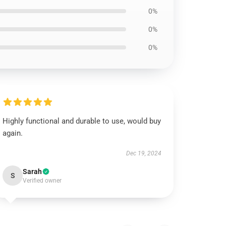
0%
0%
0%
Highly functional and durable to use, would buy
again.
Dec 19, 2024
Sarah
S
Verified owner