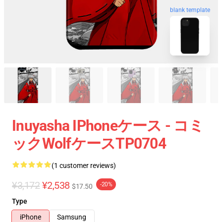
blank template
Inuyasha IPhoneケース - コミ
ックWolfケースTP0704
(1 customer reviews)
¥3,172
¥2,538
-20%
$17.50
Type
iPhone
Samsung