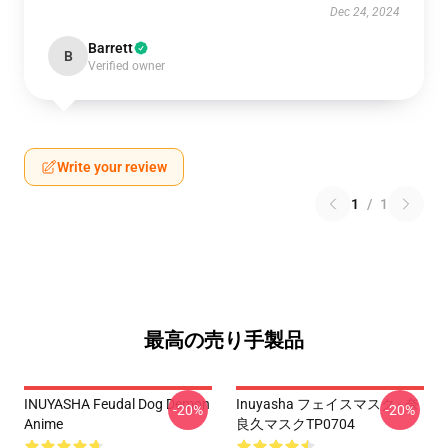
Dec 24, 2024
Barrett
B
Verified owner
Write your review
1
/
1
最高の売り手製品
INUYASHA Feudal Dog Demon
Inuyasha フェイスマスク - 奈
-20%
-20%
Anime
良久マスクTP0704