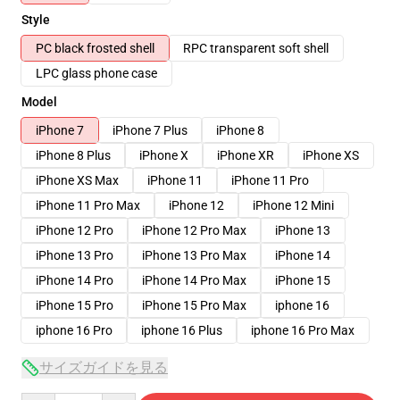
Style
PC black frosted shell
RPC transparent soft shell
LPC glass phone case
Model
iPhone 7
iPhone 7 Plus
iPhone 8
iPhone 8 Plus
iPhone X
iPhone XR
iPhone XS
iPhone XS Max
iPhone 11
iPhone 11 Pro
iPhone 11 Pro Max
iPhone 12
iPhone 12 Mini
iPhone 12 Pro
iPhone 12 Pro Max
iPhone 13
iPhone 13 Pro
iPhone 13 Pro Max
iPhone 14
iPhone 14 Pro
iPhone 14 Pro Max
iPhone 15
iPhone 15 Pro
iPhone 15 Pro Max
iphone 16
iphone 16 Pro
iphone 16 Plus
iphone 16 Pro Max
サイズガイドを見る