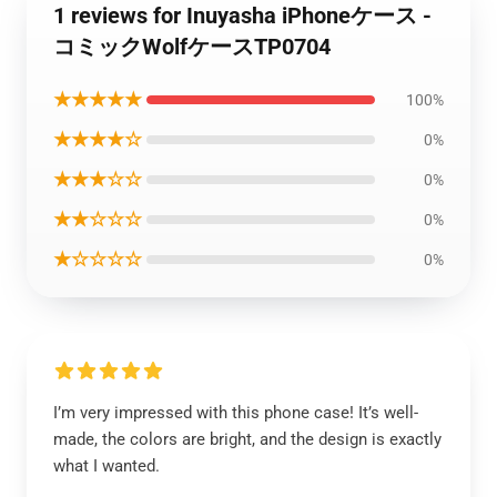
1 reviews for Inuyasha iPhoneケース -
コミックWolfケースTP0704
★★★★★
100%
★★★★☆
0%
★★★☆☆
0%
★★☆☆☆
0%
★☆☆☆☆
0%
I’m very impressed with this phone case! It’s well-
made, the colors are bright, and the design is exactly
what I wanted.