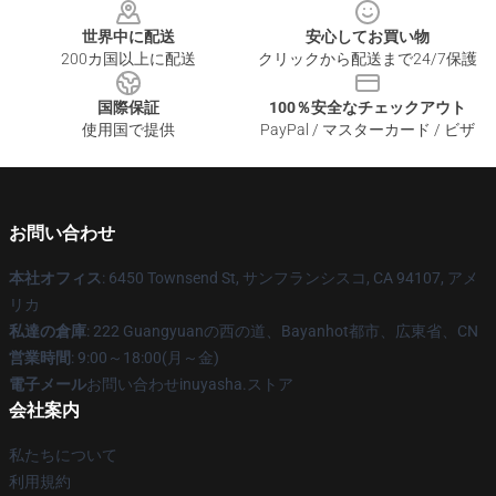
世界中に配送
安心してお買い物
200カ国以上に配送
クリックから配送まで24/7保護
国際保証
100％安全なチェックアウト
使用国で提供
PayPal / マスターカード / ビザ
お問い合わせ
本社オフィス
: 6450 Townsend St, サンフランシスコ, CA 94107, アメ
リカ
私達の倉庫
: 222 Guangyuanの西の道、Bayanhot都市、広東省、CN
営業時間
: 9:00～18:00(月～金)
電子メール
お問い合わせinuyasha.ストア
会社案内
私たちについて
利用規約