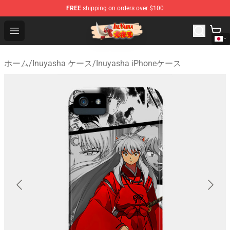
FREE
shipping on orders over $100
Inuyasha Store - Official Inuyasha Merchandise Shop
Open menu
ホーム
/
Inuyasha ケース
/
Inuyasha iPhoneケース