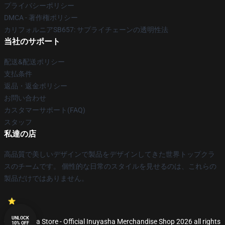
プライバシーポリシー
DMCA - 著作権ポリシー
カリフォルニアSB657: サプライチェーンの透明性法
当社のサポート
配送&配送ポリシー
支払条件
返品・返金ポリシー
お問い合わせ
カスタマーサポート(FAQ)
スタッフ
私達の店
高品質で美しいデザインで製品をデザインしてきた世界トップクラ
スのチームです。 個性的な日常のスタイルを見せるのは、これらの
製品だけではありません。
UNLOCK
© Inuyasha Store - Official Inuyasha Merchandise Shop 2026 all rights
10% OFF