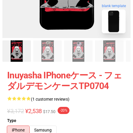
blank template
Inuyasha IPhoneケース - フェ
ダルデモンケースTP0704
(1 customer reviews)
¥3,172
¥2,538
-20%
$17.50
Type
iPhone
Samsung