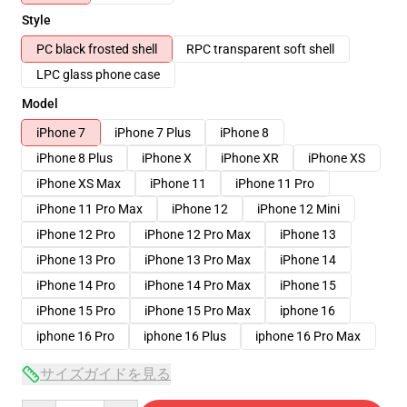
Style
PC black frosted shell
RPC transparent soft shell
LPC glass phone case
Model
iPhone 7
iPhone 7 Plus
iPhone 8
iPhone 8 Plus
iPhone X
iPhone XR
iPhone XS
iPhone XS Max
iPhone 11
iPhone 11 Pro
iPhone 11 Pro Max
iPhone 12
iPhone 12 Mini
iPhone 12 Pro
iPhone 12 Pro Max
iPhone 13
iPhone 13 Pro
iPhone 13 Pro Max
iPhone 14
iPhone 14 Pro
iPhone 14 Pro Max
iPhone 15
iPhone 15 Pro
iPhone 15 Pro Max
iphone 16
iphone 16 Pro
iphone 16 Plus
iphone 16 Pro Max
サイズガイドを見る