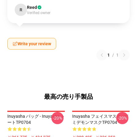
Reed
R
Verified owner
Write your review
1
/
1
最高の売り手製品
Inuyasha バッグ - Inuyasha ト
Inuyasha フェイスマスク - デ
-20%
-20%
ートTP0704
ミデモンマスクTP0704