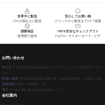
Footer
世界中に配送
安心してお買い物
200カ国以上に配送
クリックから配送まで24/7保護
国際保証
100％安全なチェックアウト
使用国で提供
PayPal / マスターカード / ビザ
お問い合わせ
本社オフィス
: 6450 Townsend St, サンフランシスコ, CA 94107, アメ
リカ
私達の倉庫
: 222 Guangyuanの西の道、Bayanhot都市、広東省、CN
営業時間
: 9:00～18:00(月～金)
電子メール
お問い合わせinuyasha.ストア
会社案内
私たちについて