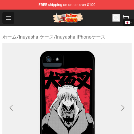
FREE
shipping on orders over $100
Inuyasha Store - Official Inuyasha Merchandise Shop
Open menu
ホーム
/
Inuyasha ケース
/
Inuyasha iPhoneケース