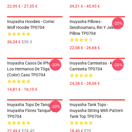
22,95 € - 27,55 €
39,51 € - 45,95 €
Inuyasha Hoodies - Comic
Inuyasha Pillows -
-20%
Wolf Hoodie TP0704
Sesshoumaru, Rin Y Jaken
Pillow TP0704
36,34 €
$39.5
22,08 € - 26,68 €
Inuyasha Casos De IPhone -
Inuyasha Camisetas - Kirara
-20%
-20%
Los Hermanos De Tōga
Camiseta TP0704
(color) Caso TP0704
24,38 € - 28,06 €
14,81 € - 16,10 €
Inuyasha Tops De Tanque -
Inuyasha Tank Tops -
-20%
Inuyasha Flores Tanque Top
Inuyasha Sitting With Pattern
TP0704
Tank Top TP0704
22,49 €
$24.45
18,40 €
$20