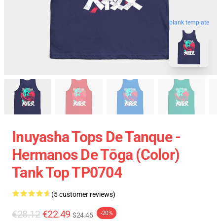
blank template
Inuyasha Tops De Tanque -
Hermanos De Tōga (color)
Tank Top TP0704
(5 customer reviews)
€28.12
€22.49
-20%
$24.45