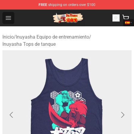
FREE
shipping on orders over $100
Inuyasha Store - Official Inuyasha Merchandise Shop
Open menu
Inicio
/
Inuyasha Equipo de entrenamiento
/
Inuyasha Tops de tanque