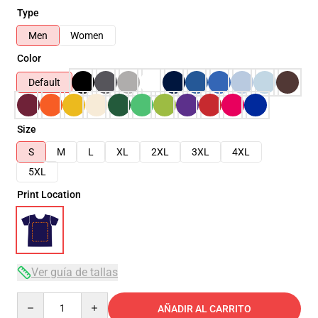
Type
Men
Women
Color
Default
Size
S
M
L
XL
2XL
3XL
4XL
5XL
Print Location
Ver guía de tallas
Quantity
AÑADIR AL CARRITO