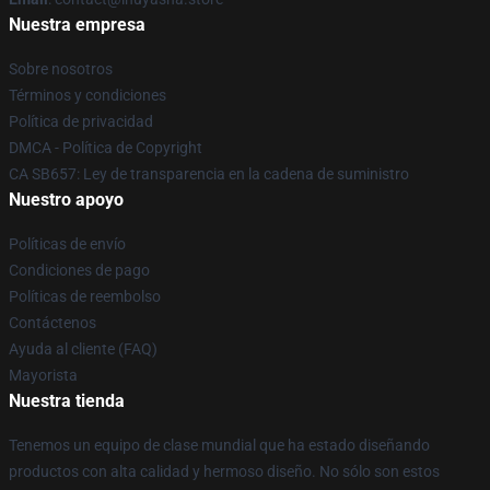
Nuestra empresa
Sobre nosotros
Términos y condiciones
Política de privacidad
DMCA - Política de Copyright
CA SB657: Ley de transparencia en la cadena de suministro
Nuestro apoyo
Políticas de envío
Condiciones de pago
Políticas de reembolso
Contáctenos
Ayuda al cliente (FAQ)
Mayorista
Nuestra tienda
Tenemos un equipo de clase mundial que ha estado diseñando
productos con alta calidad y hermoso diseño. No sólo son estos