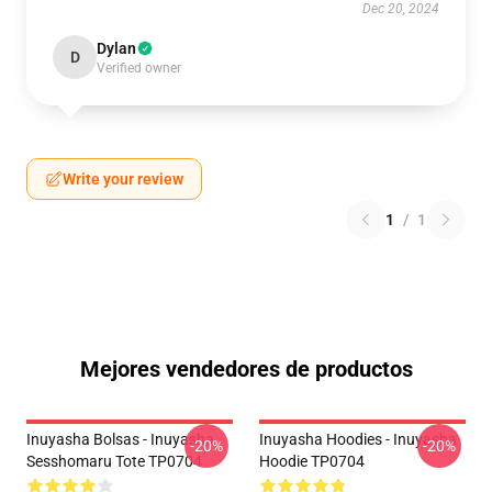
Dec 20, 2024
Dylan
D
Verified owner
Write your review
1
/
1
Mejores vendedores de productos
Inuyasha Bolsas - Inuyasha
Inuyasha Hoodies - Inuyasha
-20%
-20%
Sesshomaru Tote TP0704
Hoodie TP0704