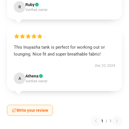
Ruby
R
Verified owner
This Inuyasha tank is perfect for working out or
lounging. Nice fit and super breathable fabric!
Dec 22, 2024
Athena
A
Verified owner
Write your review
1
/
1