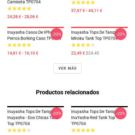
Camiseta TP0704
37,67 € - 44,11 €
24,38 € - 28,06 €
Inuyasha Casos De IPhone -
Inuyasha Tops De Tanque -
-20%
-20%
Perros Borking Caso TP0704
Miroku Tank Top TP0704
14,81 € - 16,10 €
22,49 €
$24.45
VER MÁS
Productos relacionados
Inuyasha Tops De Tanque -
Inuyasha Tops De Tanque -
-20%
-20%
Inuyasha - Dos Chicas Tank
InuYasha-Red Tank Top
Top TP0704
TP0704