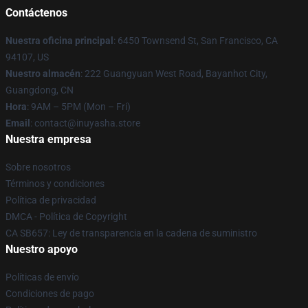
Contáctenos
Nuestra oficina principal
: 6450 Townsend St, San Francisco, CA
94107, US
Nuestro almacén
: 222 Guangyuan West Road, Bayanhot City,
Guangdong, CN
Hora
: 9AM – 5PM (Mon – Fri)
Email
: contact@inuyasha.store
Nuestra empresa
Sobre nosotros
Términos y condiciones
Política de privacidad
DMCA - Política de Copyright
CA SB657: Ley de transparencia en la cadena de suministro
Nuestro apoyo
Políticas de envío
Condiciones de pago