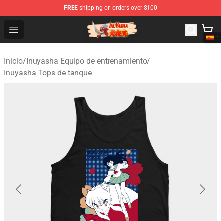
FREE
shipping on orders over $100
Inuyasha Store - Official Inuyasha Merchandise Shop
Open menu
Inicio
/
Inuyasha Equipo de entrenamiento
/
Inuyasha Tops de tanque