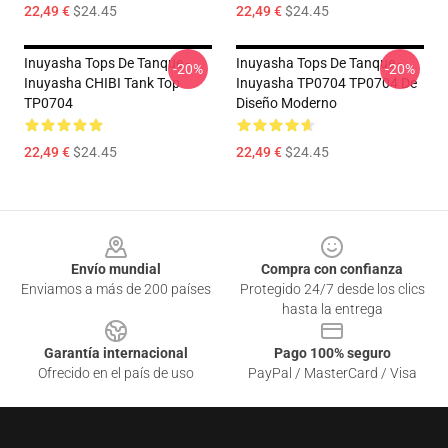
22,49 €
$24.45
22,49 €
$24.45
Inuyasha Tops De Tanque -
Inuyasha Tops De Tanque -
-20%
-20%
Inuyasha CHIBI Tank Top
Inuyasha TP0704 TP0704 De
TP0704
Diseño Moderno
22,49 €
$24.45
22,49 €
$24.45
Footer
Envío mundial
Compra con confianza
Enviamos a más de 200 países
Protegido 24/7 desde los clics
hasta la entrega
Garantía internacional
Pago 100% seguro
Ofrecido en el país de uso
PayPal / MasterCard / Visa