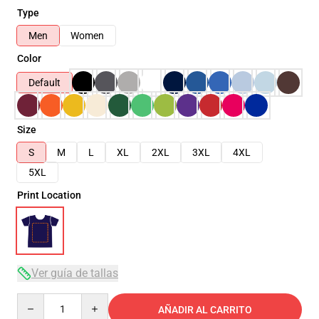
Type
Men
Women
Color
Default
Size
S
M
L
XL
2XL
3XL
4XL
5XL
Print Location
Ver guía de tallas
Quantity
AÑADIR AL CARRITO