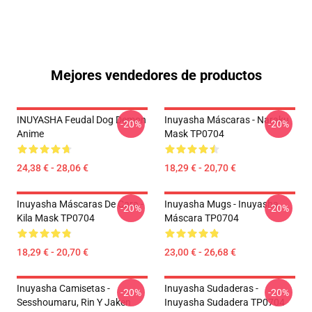
Mejores vendedores de productos
INUYASHA Feudal Dog Demon
Inuyasha Máscaras - Naraku
-20%
-20%
Anime
Mask TP0704
24,38 € - 28,06 €
18,29 € - 20,70 €
Inuyasha Máscaras De Cara -
Inuyasha Mugs - Inuyasha
-20%
-20%
Kila Mask TP0704
Máscara TP0704
18,29 € - 20,70 €
23,00 € - 26,68 €
Inuyasha Camisetas -
Inuyasha Sudaderas -
-20%
-20%
Sesshoumaru, Rin Y Jaken
Inuyasha Sudadera TP0704