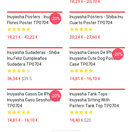
18,29 € - 20,70 €
Inuyasha Posters - Inuyasha
Inuyasha Posters - Shiba Inu
-20%
Flores Poster TP0704
Cuarto Poster TP0704
18,21 € - 42,22 €
20,24 € - 27,60 €
Inuyasha Sudaderas - Shiba
Inuyasha Casos De IPhone -
-20%
Inu Feliz Cumpleaños
Inuyasha Cute Dog Pose
Sudadera TP0704
Case TP0704
36,34 €
$39.5
14,81 € - 16,10 €
Inuyasha Casos De IPhone -
Inuyasha Tank Tops -
-20%
Inuyasha Caso Sesshomaru
Inuyasha Sitting With
TP0704
Pattern Tank Top TP0704
14,81 € - 16,10 €
18,40 €
$20