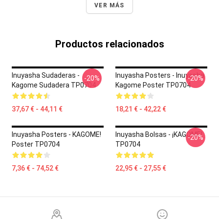
VER MÁS
Productos relacionados
Inuyasha Sudaderas -
Inuyasha Posters - Inuyasha
-20%
-20%
Kagome Sudadera TP0704
Kagome Poster TP0704
37,67 € - 44,11 €
18,21 € - 42,22 €
Inuyasha Posters - KAGOME!
Inuyasha Bolsas - ¡KAGOME!
-20%
Poster TP0704
TP0704
7,36 € - 74,52 €
22,95 € - 27,55 €
Footer