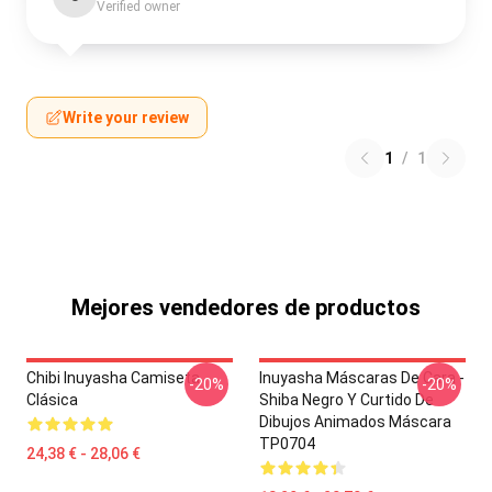
Verified owner
Write your review
1
/
1
Mejores vendedores de productos
Chibi Inuyasha Camiseta
Inuyasha Máscaras De Cara -
-20%
-20%
Clásica
Shiba Negro Y Curtido De
Dibujos Animados Máscara
TP0704
24,38 € - 28,06 €