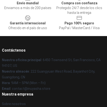
Envío mundial
Compra con confianza
Enviamos a más de 200 países
Protegido 24/7 desde los clics
hasta la entrega
Garantía internacional
Pago 100% seguro
Ofrecido en el país de uso
PayPal / MasterCard / Visa
Contáctenos
Nuestra oficina principal
: 6450 Townsend St, San Francisco, CA
94107, US
Nuestro almacén
: 222 Guangyuan West Road, Bayanhot City,
Guangdong, CN
Hora
: 9AM – 5PM (Mon – Fri)
Email
: contact@inuyasha.store
Nuestra empresa
Sobre nosotros