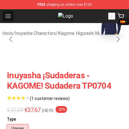
FREE
shipping on orders over $100
blank template
Open menu
Inuyasha Store - Official Inuyasha
Inicio
/
Inuyasha Charactors
/
Kagome Higurashi Merch
Inuyasha ¡Sudaderas -
KAGOME! Sudadera TP0704
(1 customer reviews)
€47.09
€37.67
-20%
$40.95
Type
Unisex