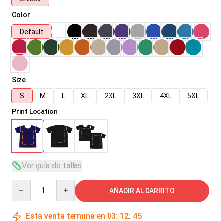
Color
Default
Size
S
M
L
XL
2XL
3XL
4XL
5XL
Print Location
Ver guía de tallas
Quantity
AÑADIR AL CARRITO
Esta venta termina en
03
:
12
:
45