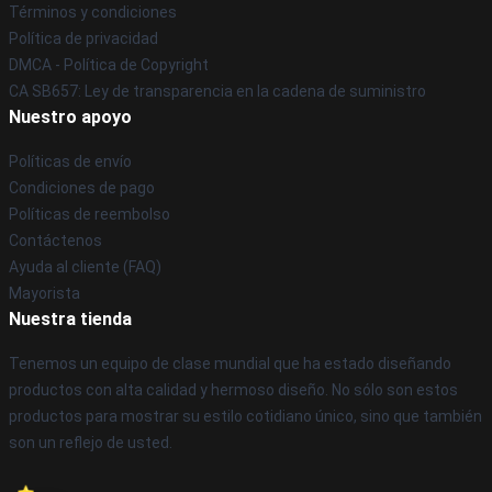
Términos y condiciones
Política de privacidad
DMCA - Política de Copyright
CA SB657: Ley de transparencia en la cadena de suministro
Nuestro apoyo
Políticas de envío
Condiciones de pago
Políticas de reembolso
Contáctenos
Ayuda al cliente (FAQ)
Mayorista
Nuestra tienda
Tenemos un equipo de clase mundial que ha estado diseñando
productos con alta calidad y hermoso diseño. No sólo son estos
productos para mostrar su estilo cotidiano único, sino que también
son un reflejo de usted.