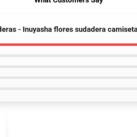
What Customers Say
deras - Inuyasha flores sudadera camiset