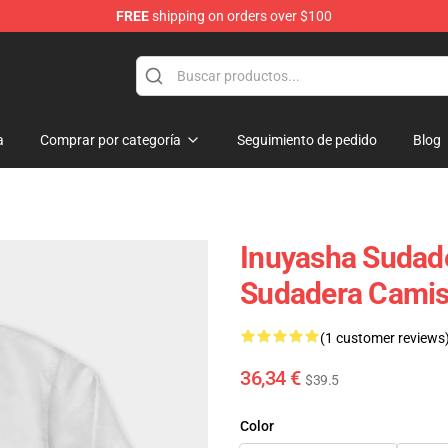
FREE
shipping on orders over $100
a
Comprar por categoría
Seguimiento de pedido
Blog
Inuyasha Sudade
Sudadera Camis
(1 customer reviews
36,34 €
$39.5
Color