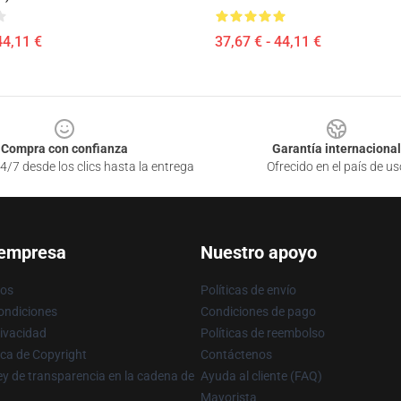
44,11 €
37,67 € - 44,11 €
Compra con confianza
Garantía internacional
4/7 desde los clics hasta la entrega
Ofrecido en el país de us
 empresa
Nuestro apoyo
ros
Políticas de envío
ondiciones
Condiciones de pago
rivacidad
Políticas de reembolso
ica de Copyright
Contáctenos
y de transparencia en la cadena de
Ayuda al cliente (FAQ)
Mayorista