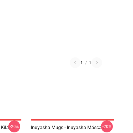
1
/
1
-20%
-20%
 Kila
Inuyasha Mugs - Inuyasha Máscara