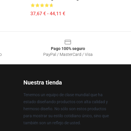
37,67 € - 44,11 €
Pago 100% seguro
o
PayPal / MasterCard / Visa
Nuestra tienda
Tenemos un equipo de clase mundial que ha
estado diseñando productos con alta calidad y
hermoso diseño. No sólo son estos productos
para mostrar su estilo cotidiano único, sino que
también son un reflejo de usted.