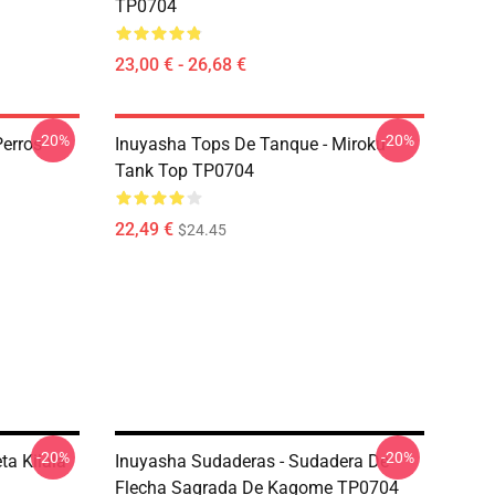
TP0704
23,00 € - 26,68 €
-20%
-20%
Perros
Inuyasha Tops De Tanque - Miroku
Tank Top TP0704
22,49 €
$24.45
-20%
-20%
ta Kilala
Inuyasha Sudaderas - Sudadera De
Flecha Sagrada De Kagome TP0704