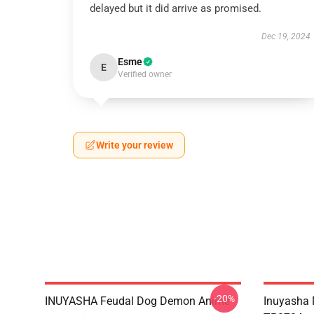
delayed but it did arrive as promised.
Dec 19, 2024
Esme
E
Verified owner
Write your review
-20%
INUYASHA Feudal Dog Demon Anime
Inuyasha 