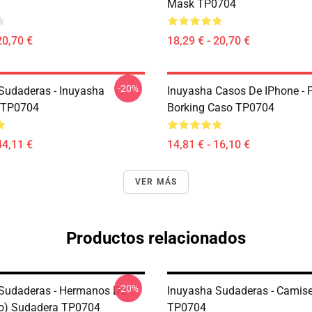
Mask TP0704
20,70 €
18,29 € - 20,70 €
-20%
Sudaderas - Inuyasha
Inuyasha Casos De IPhone - 
 TP0704
Borking Caso TP0704
44,11 €
14,81 € - 16,10 €
VER MÁS
Productos relacionados
-20%
Sudaderas - Hermanos De
Inuyasha Sudaderas - Camise
o) Sudadera TP0704
TP0704