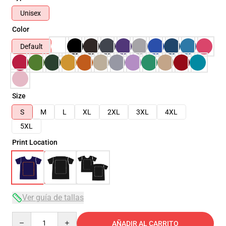
Unisex
Color
Default
Size
S
M
L
XL
2XL
3XL
4XL
5XL
Print Location
Ver guía de tallas
Quantity
AÑADIR AL CARRITO