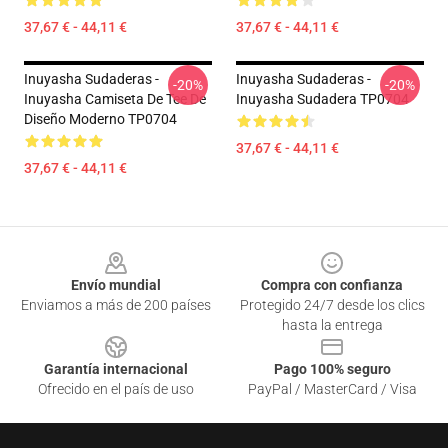
37,67 € - 44,11 €
37,67 € - 44,11 €
Inuyasha Sudaderas -
Inuyasha Sudaderas -
-20%
-20%
Inuyasha Camiseta De Tee De
Inuyasha Sudadera TP0704
Diseño Moderno TP0704
37,67 € - 44,11 €
37,67 € - 44,11 €
Footer
Envío mundial
Compra con confianza
Enviamos a más de 200 países
Protegido 24/7 desde los clics
hasta la entrega
Garantía internacional
Pago 100% seguro
Ofrecido en el país de uso
PayPal / MasterCard / Visa