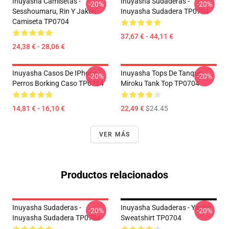
Inuyasha Camisetas -
Inuyasha Sudaderas -
-20%
-20%
Sesshoumaru, Rin Y Jaken
Inuyasha Sudadera TP0704
Camiseta TP0704
37,67 € - 44,11 €
24,38 € - 28,06 €
Inuyasha Casos De IPhone -
Inuyasha Tops De Tanque -
-20%
-20%
Perros Borking Caso TP0704
Miroku Tank Top TP0704
14,81 € - 16,10 €
22,49 €
$24.45
VER MÁS
Productos relacionados
Inuyasha Sudaderas -
Inuyasha Sudaderas - Yasha
-20%
-20%
Inuyasha Sudadera TP0704
Sweatshirt TP0704