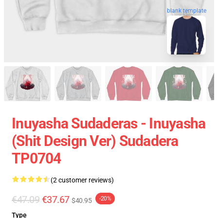
blank template
Inuyasha Sudaderas - Inuyasha
(shit Design Ver) Sudadera
TP0704
(2 customer reviews)
€47.09
€37.67
-20%
$40.95
Type