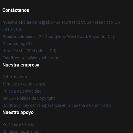
Contáctenos
Nuestra oficina principal
: 6450 Townsend St, San Francisco, CA
94107, US
Nuestro almacén
: 222 Guangyuan West Road, Bayanhot City,
Guangdong, CN
Hora
: 9AM – 5PM (Mon – Fri)
Email
: contact@inuyasha.store
Nuestra empresa
Sobre nosotros
Términos y condiciones
Política de privacidad
DMCA - Política de Copyright
CA SB657: Ley de transparencia en la cadena de suministro
Nuestro apoyo
Políticas de envío
Condiciones de pago