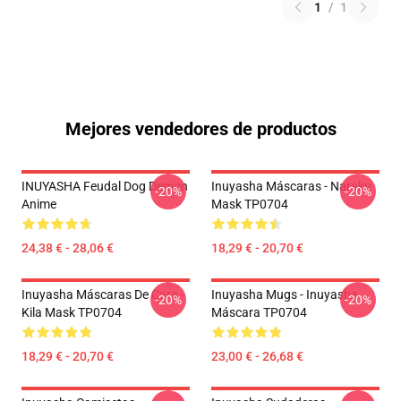
1
/
1
Mejores vendedores de productos
INUYASHA Feudal Dog Demon
Inuyasha Máscaras - Naraku
-20%
-20%
Anime
Mask TP0704
24,38 € - 28,06 €
18,29 € - 20,70 €
Inuyasha Máscaras De Cara -
Inuyasha Mugs - Inuyasha
-20%
-20%
Kila Mask TP0704
Máscara TP0704
18,29 € - 20,70 €
23,00 € - 26,68 €