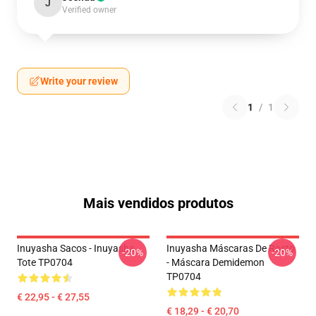
J
Verified owner
Write your review
1
/
1
Mais vendidos produtos
Inuyasha Sacos - Inuyasha
Inuyasha Máscaras De Rosto
-20%
-20%
Tote TP0704
- Máscara Demidemon
TP0704
€ 22,95 - € 27,55
€ 18,29 - € 20,70