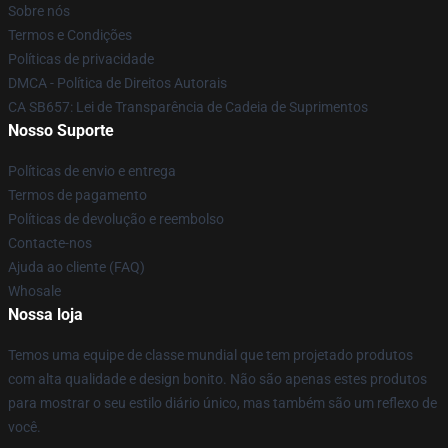
Sobre nós
Termos e Condições
Políticas de privacidade
DMCA - Política de Direitos Autorais
CA SB657: Lei de Transparência de Cadeia de Suprimentos
Nosso Suporte
Políticas de envio e entrega
Termos de pagamento
Políticas de devolução e reembolso
Contacte-nos
Ajuda ao cliente (FAQ)
Whosale
Nossa loja
Temos uma equipe de classe mundial que tem projetado produtos
com alta qualidade e design bonito. Não são apenas estes produtos
para mostrar o seu estilo diário único, mas também são um reflexo de
você.