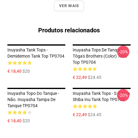
VER MAIS
Produtos relacionados
Inuyasha Tank Tops -
Inuyasha Tops De Tanque -
-20%
Demidemon Tank Top TP0704
Tōga's Brothers (color) Tank
Top TP0704
€ 18,40
$20
€ 22,49
$24.45
Inuyasha Topo Do Tanque -
Inuyasha Tank Tops - S É Para
-20%
Não. Inuyasha Tampa De
Shiba Inu Tank Top TP0704
Tanque TP0704
€ 22,49
$24.45
€ 18,40
$20