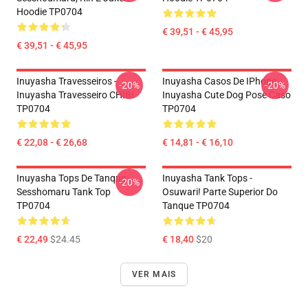
Hoodie TP0704
€ 39,51 - € 45,95
€ 39,51 - € 45,95
Inuyasha Travesseiros -
Inuyasha Casos De IPhone -
-20%
-20%
Inuyasha Travesseiro CHIBI
Inuyasha Cute Dog Pose Caso
TP0704
TP0704
€ 22,08 - € 26,68
€ 14,81 - € 16,10
Inuyasha Tops De Tanque -
Inuyasha Tank Tops -
-20%
Sesshomaru Tank Top
Osuwari! Parte Superior Do
TP0704
Tanque TP0704
€ 22,49
$24.45
€ 18,40
$20
VER MAIS