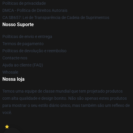
Políticas de privacidade
DMCA - Política de Direitos Autorais
CA SB657: Lei de Transparência de Cadeia de Suprimentos
Nosso Suporte
Políticas de envio e entrega
Termos de pagamento
Políticas de devolução e reembolso
Contacte-nos
Ajuda ao cliente (FAQ)
Whosale
Nossa loja
Temos uma equipe de classe mundial que tem projetado produtos
com alta qualidade e design bonito. Não são apenas estes produtos
para mostrar o seu estilo diário único, mas também são um reflexo de
você.