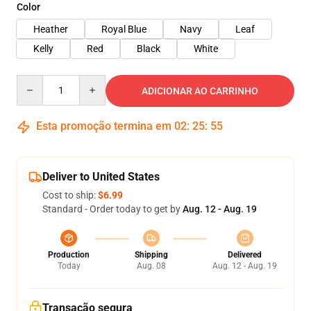
Color
Heather
Royal Blue
Navy
Leaf
Kelly
Red
Black
White
Quantity
ADICIONAR AO CARRINHO
Esta promoção termina em
02
:
25
:
54
Deliver to United States
Cost to ship:
$6.99
Standard - Order today to get by
Aug. 12 - Aug. 19
Production
Shipping
Delivered
Today
Aug. 08
Aug. 12 - Aug. 19
Transação segura