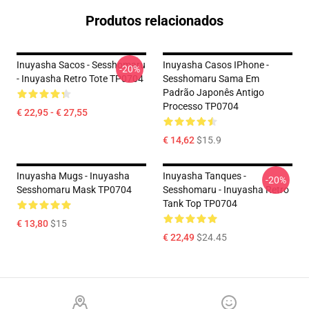
Produtos relacionados
Inuyasha Sacos - Sesshomaru
Inuyasha Casos IPhone -
-20%
- Inuyasha Retro Tote TP0704
Sesshomaru Sama Em
Padrão Japonês Antigo
Processo TP0704
€ 22,95 - € 27,55
€ 14,62
$15.9
Inuyasha Mugs - Inuyasha
Inuyasha Tanques -
-20%
Sesshomaru Mask TP0704
Sesshomaru - Inuyasha Retro
Tank Top TP0704
€ 13,80
$15
€ 22,49
$24.45
Footer