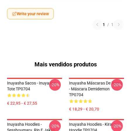
Write your review
1
/
1
Mais vendidos produtos
Inuyasha Sacos - Inuyasha
Inuyasha Máscaras De Rosto
-20%
-20%
Tote TP0704
- Máscara Demidemon
TP0704
€ 22,95 - € 27,55
€ 18,29 - € 20,70
Inuyasha Hoodies -
Inuyasha Hoodies - Kirara
-20%
-20%
Sesshoumaru, Rin E Jaken
Hoodie TP0704