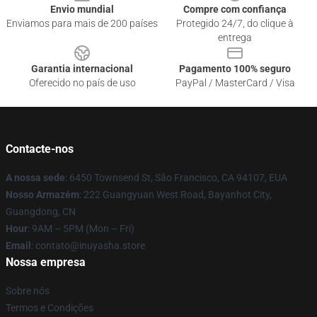
Envio mundial
Compre com confiança
Enviamos para mais de 200 países
Protegido 24/7, do clique à
entrega
Garantia internacional
Pagamento 100% seguro
Oferecido no país de uso
PayPal / MasterCard / Visa
Contacte-nos
A nossa sede
: 6450 Townsend St, São Francisco, CA 94107, EUA
Nosso Armazém
: 222 Guangyuan West Road, Bayanhot City,
Guangdong, CN
Hour
: 9AM – 5PM (Mon – Fri)
Email
: contato@inuyasha.store
Nossa empresa
Sobre nós
Termos e Condições