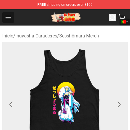
FREE
shipping on orders over $100
Inuyasha Store - Official Inuyasha Merchandise Shop
Open menu
Início
/
Inuyasha Caracteres
/
Sesshōmaru Merch