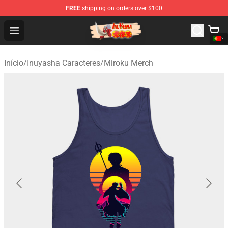
FREE
shipping on orders over $100
Inuyasha Store - Official Inuyasha Merchandise Shop
Open menu
Início
/
Inuyasha Caracteres
/
Miroku Merch