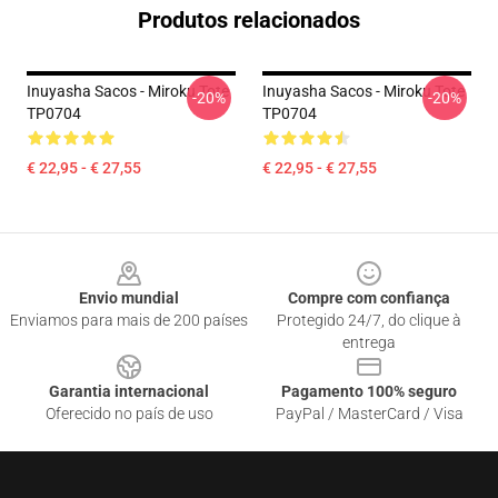
Produtos relacionados
Inuyasha Sacos - Miroku Tote
Inuyasha Sacos - Miroku Tote
-20%
-20%
TP0704
TP0704
€ 22,95 - € 27,55
€ 22,95 - € 27,55
Footer
Envio mundial
Compre com confiança
Enviamos para mais de 200 países
Protegido 24/7, do clique à
entrega
Garantia internacional
Pagamento 100% seguro
Oferecido no país de uso
PayPal / MasterCard / Visa