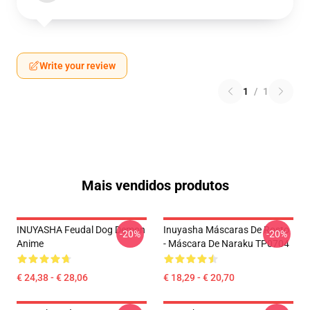
Write your review
1
/
1
Mais vendidos produtos
INUYASHA Feudal Dog Demon
Inuyasha Máscaras De Rosto
-20%
-20%
Anime
- Máscara De Naraku TP0704
€ 24,38 - € 28,06
€ 18,29 - € 20,70