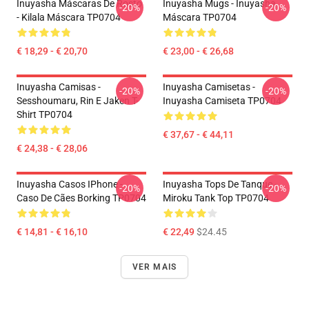
Inuyasha Máscaras De Rosto
Inuyasha Mugs - Inuyasha
-20%
-20%
- Kilala Máscara TP0704
Máscara TP0704
€ 18,29 - € 20,70
€ 23,00 - € 26,68
Inuyasha Camisas -
Inuyasha Camisetas -
-20%
-20%
Sesshoumaru, Rin E Jaken T-
Inuyasha Camiseta TP0704
Shirt TP0704
€ 37,67 - € 44,11
€ 24,38 - € 28,06
Inuyasha Casos IPhone -
Inuyasha Tops De Tanque -
-20%
-20%
Caso De Cães Borking TP0704
Miroku Tank Top TP0704
€ 14,81 - € 16,10
€ 22,49
$24.45
VER MAIS