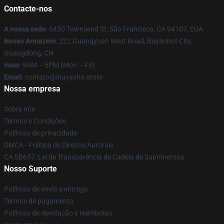
Contacte-nos
A nossa sede
: 6450 Townsend St, São Francisco, CA 94107, EUA
Nosso Armazém
: 222 Guangyuan West Road, Bayanhot City,
Guangdong, CN
Hour
: 9AM – 5PM (Mon – Fri)
Email
: contato@inuyasha.store
Nossa empresa
Sobre nós
Termos e Condições
Políticas de privacidade
DMCA - Política de Direitos Autorais
CA SB657: Lei de Transparência de Cadeia de Suprimentos
Nosso Suporte
Políticas de envio e entrega
Termos de pagamento
Políticas de devolução e reembolso