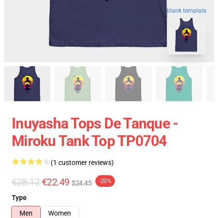
blank template
Inuyasha Tops De Tanque -
Miroku Tank Top TP0704
(1 customer reviews)
€28.12
€22.49
-20%
$24.45
Type
Men
Women