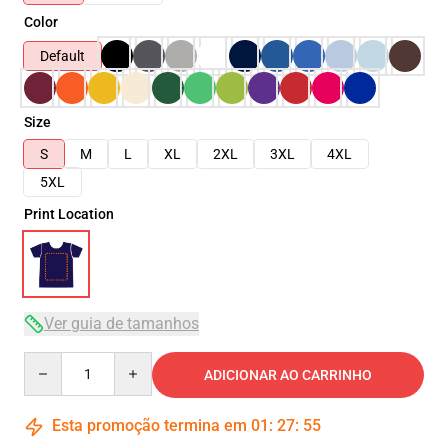
Color
Default
Size
S
M
L
XL
2XL
3XL
4XL
5XL
Print Location
Ver guia de tamanhos
Quantity
ADICIONAR AO CARRINHO
Esta promoção termina em
01
:
27
:
55