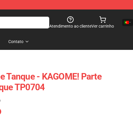
Atendimento ao cliente
Ver carrinho
Contato
De Tanque - KAGOME! Parte
nque TP0704
)