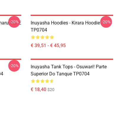
-20%
-20%
aru, Rin E
Inuyasha Hoodies - Kirara Hoodie
TP0704
€ 39,51 - € 45,95
-20%
Inuyasha Tank Tops - Osuwari! Parte
04
Superior Do Tanque TP0704
€ 18,40
$20