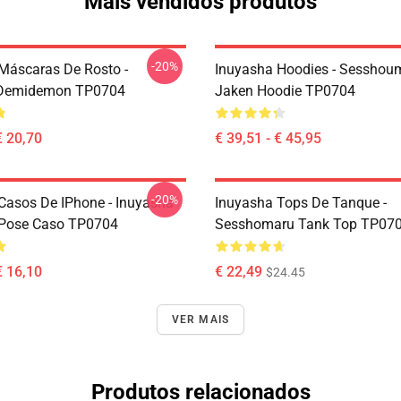
Mais vendidos produtos
-20%
Máscaras De Rosto -
Inuyasha Hoodies - Sesshoum
Demidemon TP0704
Jaken Hoodie TP0704
€ 20,70
€ 39,51 - € 45,95
-20%
Casos De IPhone - Inuyasha
Inuyasha Tops De Tanque -
 Pose Caso TP0704
Sesshomaru Tank Top TP07
€ 16,10
€ 22,49
$24.45
VER MAIS
Produtos relacionados