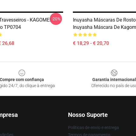
-20%
Travesseiros - KAGOME!!
Inuyasha Máscaras De Rosto 
ro TP0704
Inuyasha Máscara De Kago
€ 26,68
€ 18,29 - € 20,70
Compre com confiança
Garantia internacional
gido 24/7, do clique à entrega
Oferecido no país de us
mpresa
Nosso Suporte
Políticas de envio e entrega
ndições
Termos de pagamento