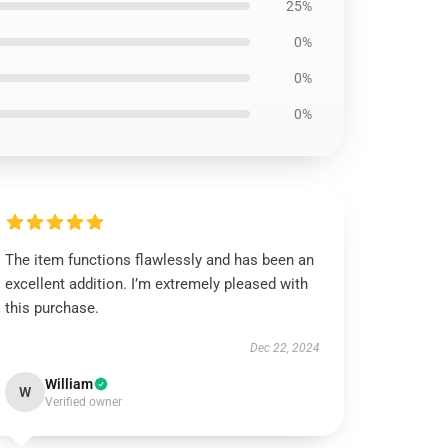
25%
0%
0%
0%
The item functions flawlessly and has been an
excellent addition. I’m extremely pleased with
this purchase.
Dec 22, 2024
William
W
Verified owner