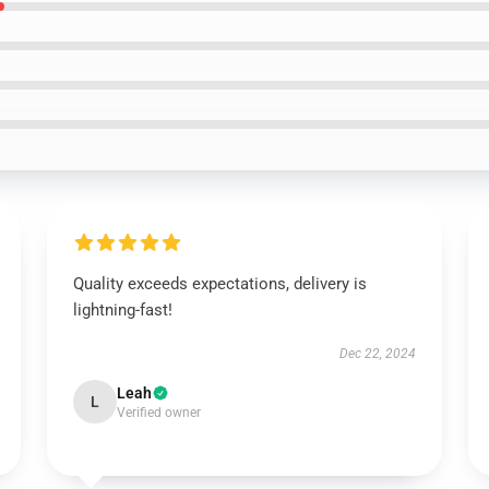
Quality exceeds expectations, delivery is
lightning-fast!
Dec 22, 2024
Leah
L
Verified owner