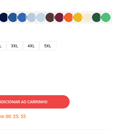
L
3XL
4XL
5XL
ADICIONAR AO CARRINHO
 em
00
:
25
:
54