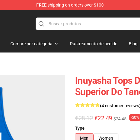
FREE
shipping on orders over $100
Compre por categoria
Rastreamento de pedido
Blog
Inuyasha Tops 
Superior Do Ta
(4 customer reviews
€28.12
€22.49
-20%
$24.45
Type
Men
Women