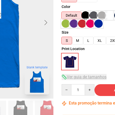
Color
Default
Size
S
M
L
XL
2X
Print Location
blank template
Ver guia de tamanhos
Quantity
Esta promoção termina