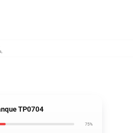
,
a
,
tanque TP0704
75%