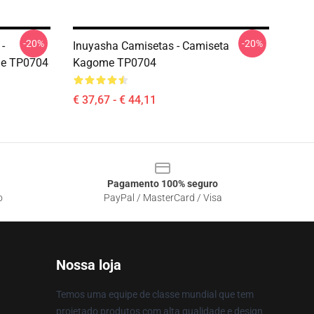
-20%
-20%
-
Inuyasha Camisetas - Camiseta
me TP0704
Kagome TP0704
€ 37,67 - € 44,11
Pagamento 100% seguro
o
PayPal / MasterCard / Visa
Nossa loja
Temos uma equipe de classe mundial que tem
projetado produtos com alta qualidade e design