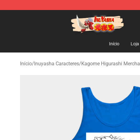
Inuyasha Store - Official Inuyasha Merchandise Shop
Início
Loja
Início
/
Inuyasha Caracteres
/
Kagome Higurashi Mercha