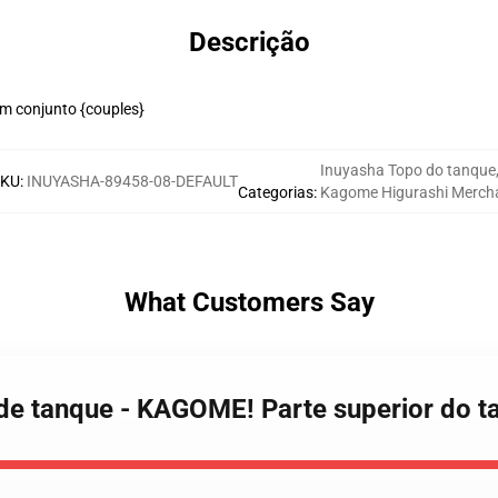
Descrição
m conjunto {couples}
Inuyasha Topo do tanque
SKU
:
INUYASHA-89458-08-DEFAULT
Categorias
:
Kagome Higurashi Merch
What Customers Say
 de tanque - KAGOME! Parte superior do 