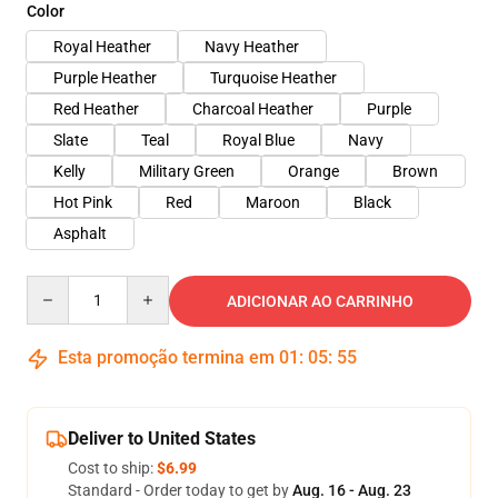
Color
Royal Heather
Navy Heather
Purple Heather
Turquoise Heather
Red Heather
Charcoal Heather
Purple
Slate
Teal
Royal Blue
Navy
Kelly
Military Green
Orange
Brown
Hot Pink
Red
Maroon
Black
Asphalt
Quantity
ADICIONAR AO CARRINHO
Esta promoção termina em
01
:
05
:
55
Deliver to United States
Cost to ship:
$6.99
Standard - Order today to get by
Aug. 16 - Aug. 23