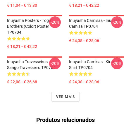
€ 11,04 - € 13,80
€ 18,21 - € 42,22
Inuyasha Posters - Tōga's
Inuyasha Camisas - Inuyasha
-20%
-20%
Brothers (color) Poster
Camisa TP0704
TP0704
€ 24,38 - € 28,06
€ 18,21 - € 42,22
Inuyasha Travesseiros -
Inuyasha Camisas - Kirara T-
-20%
-20%
Sango Travesseiro TP0704
Shirt TP0704
€ 22,08 - € 26,68
€ 24,38 - € 28,06
VER MAIS
Produtos relacionados