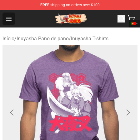
FREE
shipping on orders over $100
Inuyasha Store - Official Inuyasha Merchandise Shop
Open menu
Início
/
Inuyasha Pano de pano
/
Inuyasha T-shirts