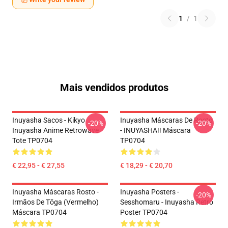
1
/
1
Mais vendidos produtos
Inuyasha Sacos - Kikyo
Inuyasha Máscaras De Rosto
-20%
-20%
Inuyasha Anime Retrowave
- INUYASHA!! Máscara
Tote TP0704
TP0704
€ 22,95 - € 27,55
€ 18,29 - € 20,70
Inuyasha Máscaras Rosto -
Inuyasha Posters -
-20%
Irmãos De Tōga (vermelho)
Sesshomaru - Inuyasha Retro
Máscara TP0704
Poster TP0704