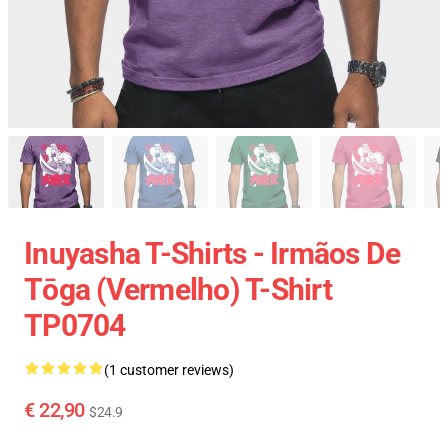
Inuyasha T-Shirts - Irmãos De
Tōga (vermelho) T-Shirt
TP0704
(1 customer reviews)
€ 22,90
$24.9