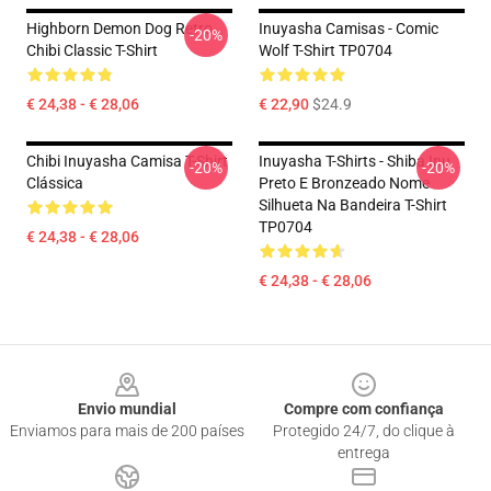
Highborn Demon Dog Retro
Inuyasha Camisas - Comic
-20%
Chibi Classic T-Shirt
Wolf T-Shirt TP0704
€ 24,38 - € 28,06
€ 22,90
$24.9
Chibi Inuyasha Camisa T-Shirt
Inuyasha T-Shirts - Shiba Inu
-20%
-20%
Clássica
Preto E Bronzeado Nome
Silhueta Na Bandeira T-Shirt
TP0704
€ 24,38 - € 28,06
€ 24,38 - € 28,06
Footer
Envio mundial
Compre com confiança
Enviamos para mais de 200 países
Protegido 24/7, do clique à
entrega