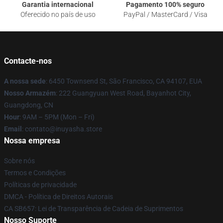
Garantia internacional
Pagamento 100% seguro
Oferecido no país de uso
PayPal / MasterCard / Visa
Contacte-nos
A nossa sede
: 6450 Townsend St, São Francisco, CA 94107, EUA
Nosso Armazém
: 222 Guangyuan West Road, Bayanhot City,
Guangdong, CN
Hour
: 9AM – 5PM (Mon – Fri)
Email
: contato@inuyasha.store
Nossa empresa
Sobre nós
Termos e Condições
Políticas de privacidade
DMCA - Política de Direitos Autorais
CA SB657: Lei de Transparência de Cadeia de Suprimentos
Nosso Suporte