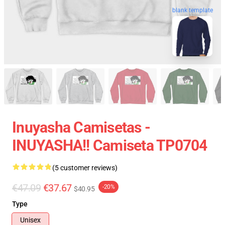
blank template
Inuyasha Camisetas -
INUYASHA!! Camiseta TP0704
(5 customer reviews)
€47.09
€37.67
-20%
$40.95
Type
Unisex