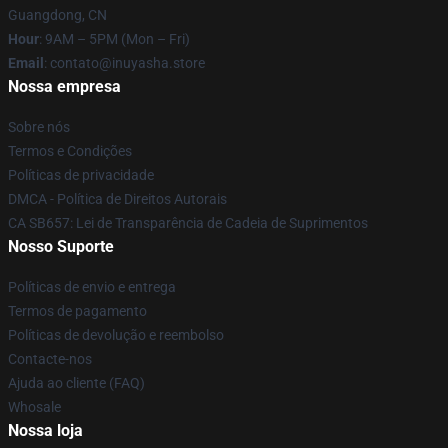
Guangdong, CN
Hour
: 9AM – 5PM (Mon – Fri)
Email
: contato@inuyasha.store
Nossa empresa
Sobre nós
Termos e Condições
Políticas de privacidade
DMCA - Política de Direitos Autorais
CA SB657: Lei de Transparência de Cadeia de Suprimentos
Nosso Suporte
Políticas de envio e entrega
Termos de pagamento
Políticas de devolução e reembolso
Contacte-nos
Ajuda ao cliente (FAQ)
Whosale
Nossa loja