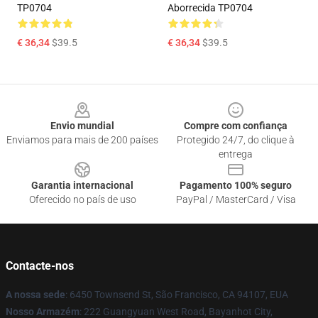
TP0704
Aborrecida TP0704
€ 36,34
$39.5
€ 36,34
$39.5
Footer
Envio mundial
Compre com confiança
Enviamos para mais de 200 países
Protegido 24/7, do clique à
entrega
Garantia internacional
Pagamento 100% seguro
Oferecido no país de uso
PayPal / MasterCard / Visa
Contacte-nos
A nossa sede
: 6450 Townsend St, São Francisco, CA 94107, EUA
Nosso Armazém
: 222 Guangyuan West Road, Bayanhot City,