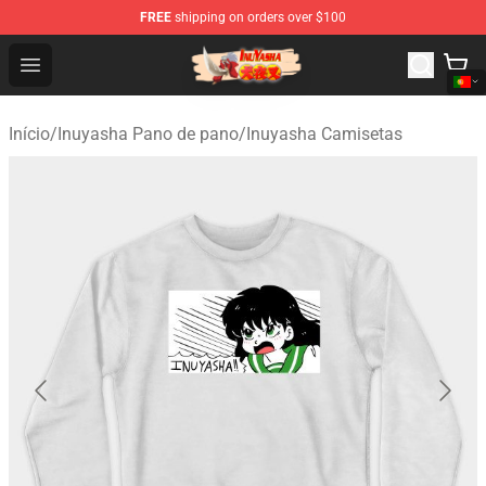
FREE
shipping on orders over $100
Inuyasha Store - Official Inuyasha Merchandise Shop
Open menu
Início
/
Inuyasha Pano de pano
/
Inuyasha Camisetas