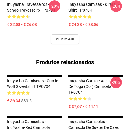
Inuyasha Travesseiros -
Inuyasha Camisas - Kirara T-
-20%
-20%
Sango Travesseiro TP0704
Shirt TP0704
€ 22,08 - € 26,68
€ 24,38 - € 28,06
VER MAIS
Produtos relacionados
Inuyasha Camisetas - Comic
Inuyasha Camisetas - Irmãos
-20%
Wolf Sweatshirt TP0704
De Tōga (cor) Camiseta
TP0704
€ 36,34
$39.5
€ 37,67 - € 44,11
Inuyasha Camisetas -
Inuyasha Camisolas -
InuYasha-Red Camisola
Camisola De Suéter De Cães