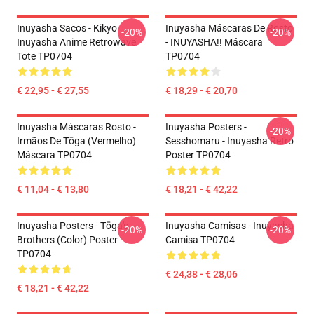
Inuyasha Sacos - Kikyo
Inuyasha Máscaras De Rosto
-20%
-20%
Inuyasha Anime Retrowave
- INUYASHA!! Máscara
Tote TP0704
TP0704
€ 22,95 - € 27,55
€ 18,29 - € 20,70
Inuyasha Máscaras Rosto -
Inuyasha Posters -
-20%
Irmãos De Tōga (vermelho)
Sesshomaru - Inuyasha Retro
Máscara TP0704
Poster TP0704
€ 11,04 - € 13,80
€ 18,21 - € 42,22
Inuyasha Posters - Tōga's
Inuyasha Camisas - Inuyasha
-20%
-20%
Brothers (color) Poster
Camisa TP0704
TP0704
€ 24,38 - € 28,06
€ 18,21 - € 42,22