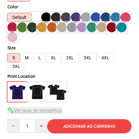
Color
Default
Size
S
M
L
XL
2XL
3XL
4XL
5XL
Print Location
Ver guia de tamanhos
Quantity
ADICIONAR AO CARRINHO