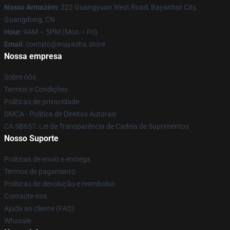
Nosso Armazém
: 222 Guangyuan West Road, Bayanhot City,
Guangdong, CN
Hour
: 9AM – 5PM (Mon – Fri)
Email
: contato@inuyasha.store
Nossa empresa
Sobre nós
Termos e Condições
Políticas de privacidade
DMCA - Política de Direitos Autorais
CA SB657: Lei de Transparência de Cadeia de Suprimentos
Nosso Suporte
Políticas de envio e entrega
Termos de pagamento
Políticas de devolução e reembolso
Contacte-nos
Ajuda ao cliente (FAQ)
Whosale