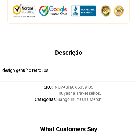
Descrição
design genuíno retro80s
SKU
:
INUYASHA-66339-05
Inuyasha Travesseiros
,
Categorias
:
Sango InuYasha Merch
,
What Customers Say