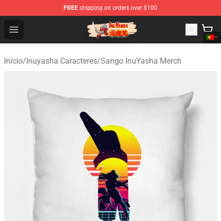
FREE
shipping on orders over $100
Inuyasha Store - Official Inuyasha Merchandise Shop
Open menu
Início
/
Inuyasha Caracteres
/
Sango InuYasha Merch