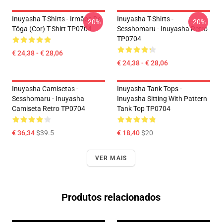
Inuyasha T-Shirts - Irmãos De
Inuyasha T-Shirts -
-20%
-20%
Tōga (cor) T-Shirt TP0704
Sesshomaru - Inuyasha Retro
TP0704
€ 24,38 - € 28,06
€ 24,38 - € 28,06
Inuyasha Camisetas -
Inuyasha Tank Tops -
Sesshomaru - Inuyasha
Inuyasha Sitting With Pattern
Camiseta Retro TP0704
Tank Top TP0704
€ 36,34
$39.5
€ 18,40
$20
VER MAIS
Produtos relacionados