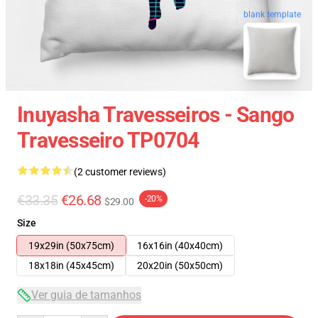
blank template
Inuyasha Travesseiros - Sango
Travesseiro TP0704
(2 customer reviews)
€33.35
€26.68
-20%
$29.00
Size
19x29in (50x75cm)
16x16in (40x40cm)
18x18in (45x45cm)
20x20in (50x50cm)
Ver guia de tamanhos