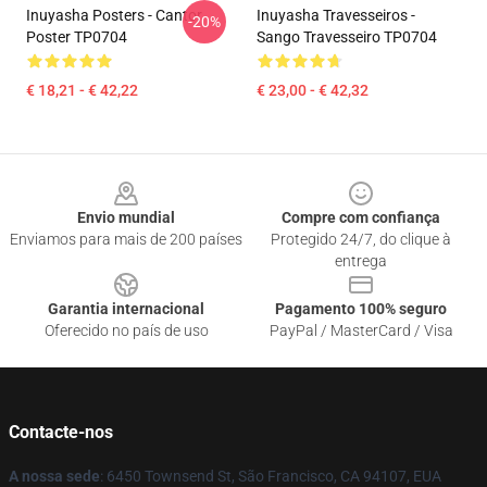
Inuyasha Posters - Cantor
Inuyasha Travesseiros -
-20%
Poster TP0704
Sango Travesseiro TP0704
€ 18,21 - € 42,22
€ 23,00 - € 42,32
Footer
Envio mundial
Compre com confiança
Enviamos para mais de 200 países
Protegido 24/7, do clique à
entrega
Garantia internacional
Pagamento 100% seguro
Oferecido no país de uso
PayPal / MasterCard / Visa
Contacte-nos
A nossa sede
: 6450 Townsend St, São Francisco, CA 94107, EUA