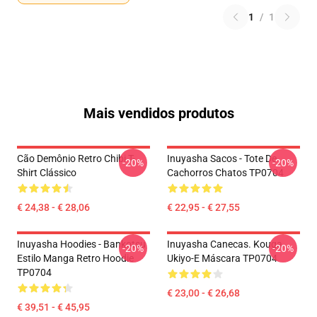
1
/
1
Mais vendidos produtos
Cão Demônio Retro Chibi T-
Inuyasha Sacos - Tote De
-20%
-20%
Shirt Clássico
Cachorros Chatos TP0704
€ 24,38 - € 28,06
€ 22,95 - € 27,55
Inuyasha Hoodies - Bankotsu
Inuyasha Canecas. Kouga
-20%
-20%
Estilo Manga Retro Hoodie
Ukiyo-E Máscara TP0704
TP0704
€ 23,00 - € 26,68
€ 39,51 - € 45,95