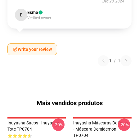
Dec 20, 2024
Esme
E
Verified owner
Write your review
1
/
1
Mais vendidos produtos
Inuyasha Sacos - Inuyasha
Inuyasha Máscaras De Rosto
-20%
-20%
Tote TP0704
- Máscara Demidemon
TP0704