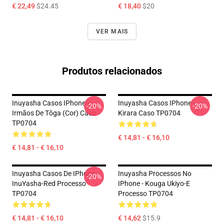
€ 22,49
$24.45
€ 18,40
$20
VER MAIS
Produtos relacionados
Inuyasha Casos IPhone -
Inuyasha Casos IPhone -
-20%
-20%
Irmãos De Tōga (cor) Caso
Kirara Caso TP0704
TP0704
€ 14,81 - € 16,10
€ 14,81 - € 16,10
Inuyasha Casos De IPhone -
Inuyasha Processos No
-20%
InuYasha-Red Processo
IPhone - Kouga Ukiyo-E
TP0704
Processo TP0704
€ 14,81 - € 16,10
€ 14,62
$15.9