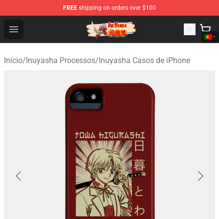
FREE
shipping on orders over $100
Inuyasha Store - Official Inuyasha Merchandise Shop
Open menu
Início
/
Inuyasha Processos
/
Inuyasha Casos de iPhone