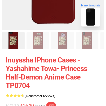
blank template
Inuyasha IPhone Cases -
Yashahime Towa- Princess
Half-Demon Anime Case
TP0704
(4 customer reviews)
€20.13
€16.10
-20%