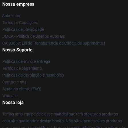
Nossa empresa
Sobre nós
Termos e Condições
Políticas de privacidade
DMCA - Política de Direitos Autorais
CA SB657: Lei de Transparência de Cadeia de Suprimentos
Nosso Suporte
Políticas de envio e entrega
Termos de pagamento
Políticas de devolução e reembolso
Contacte-nos
Ajuda ao cliente (FAQ)
Whosale
Nossa loja
Temos uma equipe de classe mundial que tem projetado produtos
com alta qualidade e design bonito. Não são apenas estes produtos
para mostrar o seu estilo diário único, mas também são um reflexo de