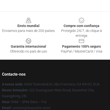
Footer
Envio mundial
Compre com confiança
Enviamos para mais de 200 países
Protegido 24/7, do clique à
entrega
Garantia internacional
Pagamento 100% seguro
Oferecido no país de uso
PayPal / MasterCard / Visa
Contacte-nos
A nossa sede
: 6450 Townsend St, São Francisco, CA 94107, EUA
Nosso Armazém
: 222 Guangyuan West Road, Bayanhot City,
Guangdong, CN
Hour
: 9AM – 5PM (Mon – Fri)
Email
: contato@inuyasha.store