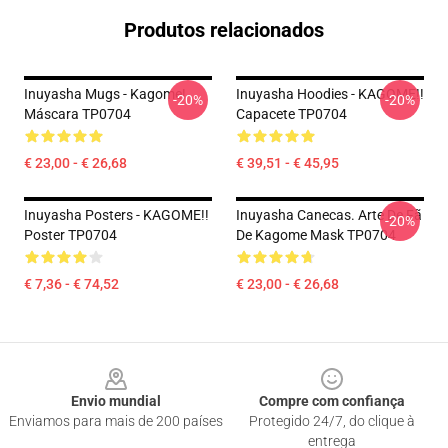
Produtos relacionados
Inuyasha Mugs - Kagome!
Inuyasha Hoodies - KAGOME!!
-20%
-20%
Máscara TP0704
Capacete TP0704
€ 23,00 - € 26,68
€ 39,51 - € 45,95
Inuyasha Posters - KAGOME!!
Inuyasha Canecas. Arte De Fã
-20%
Poster TP0704
De Kagome Mask TP0704
€ 7,36 - € 74,52
€ 23,00 - € 26,68
Footer
Envio mundial
Compre com confiança
Enviamos para mais de 200 países
Protegido 24/7, do clique à
entrega