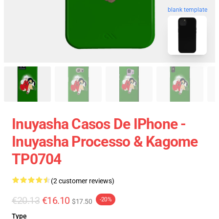
blank template
Inuyasha Casos De IPhone -
Inuyasha Processo & Kagome
TP0704
(2 customer reviews)
€20.13
€16.10
-20%
$17.50
Type