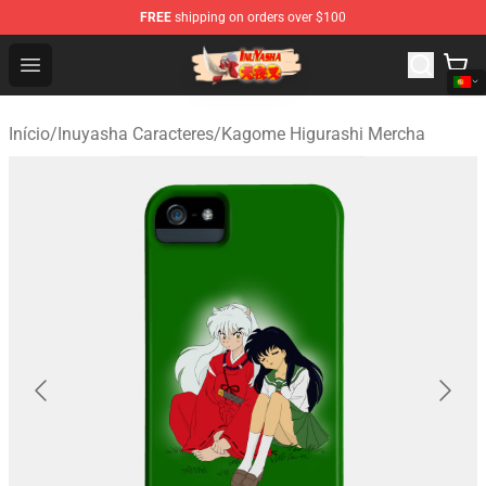
FREE
shipping on orders over $100
Inuyasha Store - Official Inuyasha Merchandise Shop
Open menu
Início
/
Inuyasha Caracteres
/
Kagome Higurashi Mercha