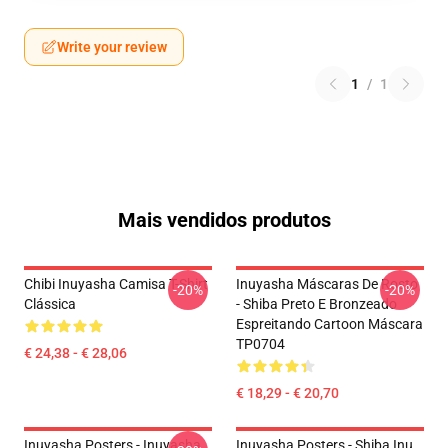
Write your review
1
/
1
Mais vendidos produtos
Chibi Inuyasha Camisa T-Shirt
Inuyasha Máscaras De Rosto
-20%
-20%
Clássica
- Shiba Preto E Bronzeado
Espreitando Cartoon Máscara
TP0704
€ 24,38 - € 28,06
€ 18,29 - € 20,70
Inuyasha Posters - Inuyasha
Inuyasha Posters - Shiba Inu