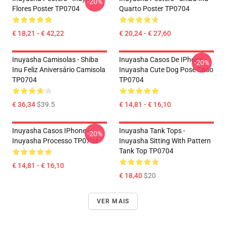
-20%
Flores Poster TP0704
Quarto Poster TP0704
€ 18,21 - € 42,22
€ 20,24 - € 27,60
Inuyasha Camisolas - Shiba
Inuyasha Casos De IPhone -
-20%
Inu Feliz Aniversário Camisola
Inuyasha Cute Dog Pose Caso
TP0704
TP0704
€ 36,34
$39.5
€ 14,81 - € 16,10
Inuyasha Casos IPhone -
Inuyasha Tank Tops -
-20%
Inuyasha Processo TP0704
Inuyasha Sitting With Pattern
Tank Top TP0704
€ 14,81 - € 16,10
€ 18,40
$20
VER MAIS