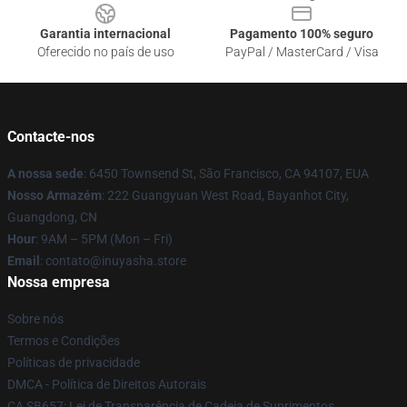
Garantia internacional
Pagamento 100% seguro
Oferecido no país de uso
PayPal / MasterCard / Visa
Contacte-nos
A nossa sede
: 6450 Townsend St, São Francisco, CA 94107, EUA
Nosso Armazém
: 222 Guangyuan West Road, Bayanhot City,
Guangdong, CN
Hour
: 9AM – 5PM (Mon – Fri)
Email
: contato@inuyasha.store
Nossa empresa
Sobre nós
Termos e Condições
Políticas de privacidade
DMCA - Política de Direitos Autorais
CA SB657: Lei de Transparência de Cadeia de Suprimentos