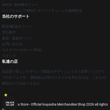
DMCA - 著作権ポリシー
カリフォルニアSB657: サプライチェーンの透明性法
当社のサポート
配送&配送ポリシー
支払条件
返品・返金ポリシー
お問い合わせ
カスタマーサポート(FAQ)
スタッフ
私達の店
高品質で美しいデザインで製品をデザインしてきた世界トップクラ
スのチームです。 個性的な日常のスタイルを見せるのは、これらの
製品だけではありません。
UNLOCK
© Inuyasha Store - Official Inuyasha Merchandise Shop 2026 all rights
10% OFF
reserved