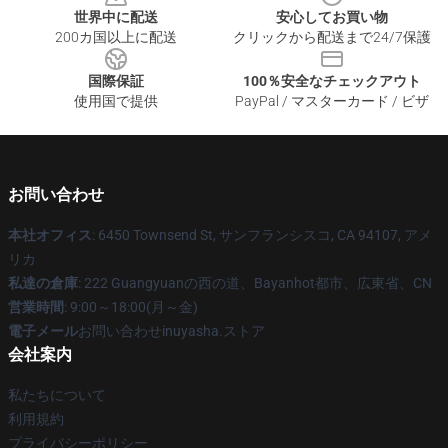
世界中に配送
安心してお買い物
200カ国以上に配送
クリックから配送まで24/7保護
国際保証
100％安全なチェックアウト
使用国で提供
PayPal / マスターカード / ビザ
お問い合わせ
本社オフィス
: 6450 Townsend St, サンフランシスコ, CA 94107, アメ
リカ
私達の倉庫
: 222 Guangyuanの西の道、Bayanhot都市、広東省、CN
営業時間
: 9:00～18:00(月～金)
電子メール
お問い合わせinuyasha.ストア
会社案内
私たちについて
利用規約
プライバシーポリシー