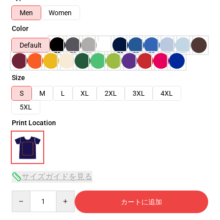
Men
Women
Color
Default
Size
S
M
L
XL
2XL
3XL
4XL
5XL
Print Location
サイズガイドを見る
Quantity
カートに追加