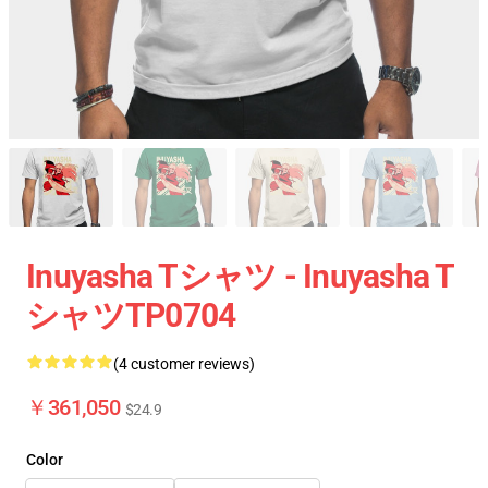
Inuyasha Tシャツ - Inuyasha T
シャツTP0704
(4 customer reviews)
￥361,050
$24.9
Color