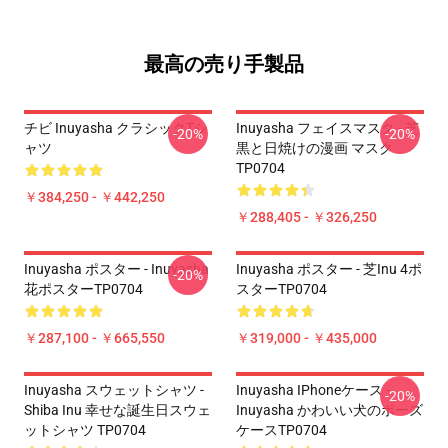
最高の売り手製品
チビ Inuyasha クラシックTシ
Inuyasha フェイスマスク - 芝
-20%
-20%
ャツ
黒と日焼けの漫画 マスク
TP0704
￥384,250 - ￥442,250
￥288,405 - ￥326,250
Inuyasha ポスター - Inuyasha
Inuyasha ポスター - 芝inu 4ポ
-20%
花ポスターTP0704
スターTP0704
￥287,100 - ￥665,550
￥319,000 - ￥435,000
Inuyasha スウェットシャツ -
Inuyasha IPhoneケース -
-20%
Shiba Inu 幸せな誕生日スウェ
Inuyasha かわいい犬のポーズ
ットシャツ TP0704
ケースTP0704