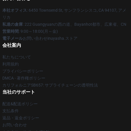
本社オフィス
: 6450 Townsend St, サンフランシスコ, CA 94107, アメ
リカ
私達の倉庫
: 222 Guangyuanの西の道、Bayanhot都市、広東省、CN
営業時間
: 9:00～18:00(月～金)
電子メール
お問い合わせinuyasha.ストア
会社案内
私たちについて
利用規約
プライバシーポリシー
DMCA - 著作権ポリシー
カリフォルニアSB657: サプライチェーンの透明性法
当社のサポート
配送&配送ポリシー
支払条件
返品・返金ポリシー
お問い合わせ