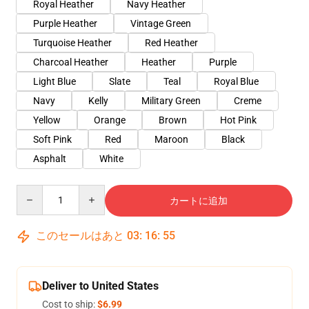
Royal Heather
Navy Heather
Purple Heather
Vintage Green
Turquoise Heather
Red Heather
Charcoal Heather
Heather
Purple
Light Blue
Slate
Teal
Royal Blue
Navy
Kelly
Military Green
Creme
Yellow
Orange
Brown
Hot Pink
Soft Pink
Red
Maroon
Black
Asphalt
White
Quantity
カートに追加
このセールはあと
03
:
16
:
54
Deliver to United States
Cost to ship:
$6.99