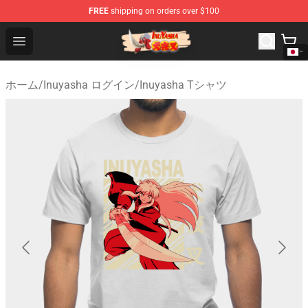
FREE
shipping on orders over $100
Inuyasha Store - Official Inuyasha Merchandise Shop
Open menu
ホーム
/
Inuyasha ログイン
/
Inuyasha Tシャツ