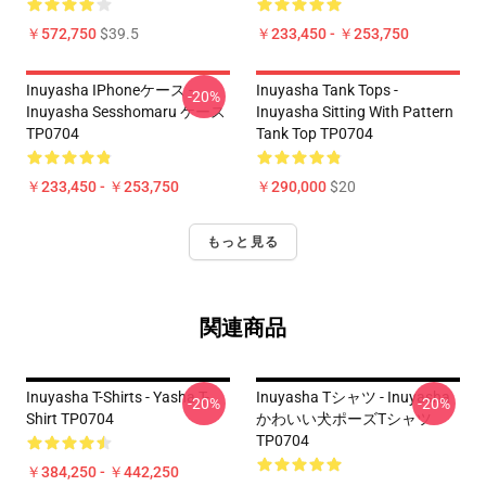
￥572,750
$39.5
￥233,450 - ￥253,750
Inuyasha IPhoneケース -
Inuyasha Tank Tops -
-20%
Inuyasha Sesshomaru ケース
Inuyasha Sitting With Pattern
TP0704
Tank Top TP0704
￥233,450 - ￥253,750
￥290,000
$20
もっと見る
関連商品
Inuyasha T-Shirts - Yasha T-
Inuyasha Tシャツ - Inuyasha
-20%
-20%
Shirt TP0704
かわいい犬ポーズTシャツ
TP0704
￥384,250 - ￥442,250