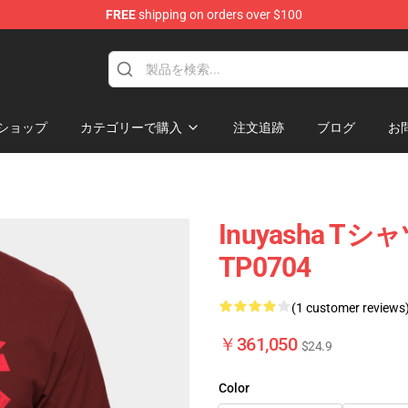
FREE
shipping on orders over $100
ショップ
カテゴリーで購入
注文追跡
ブログ
お
Inuyasha Tシ
TP0704
(1 customer reviews
￥361,050
$24.9
Color