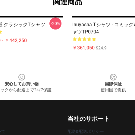
関連商品
-20%
版 クラシックTシャツ
Inuyasha Tシャツ - コミックW
ャツTP0704
 - ￥442,250
￥361,050
$24.9
安心してお買い物
国際保証
ックから配送まで24/7保護
使用国で提供
当社のサポート
いて
配送&配送ポリシー