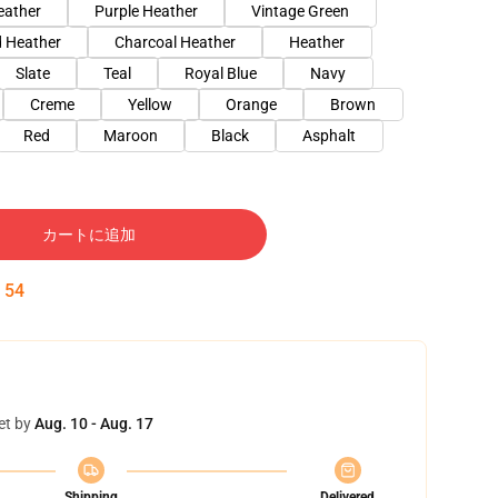
eather
Purple Heather
Vintage Green
 Heather
Charcoal Heather
Heather
Slate
Teal
Royal Blue
Navy
Creme
Yellow
Orange
Brown
Red
Maroon
Black
Asphalt
カートに追加
:
54
et by
Aug. 10 - Aug. 17
Shipping
Delivered