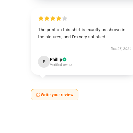
The print on this shirt is exactly as shown in
the pictures, and I’m very satisfied.
Dec 23, 2024
Phillip
P
Verified owner
Write your review