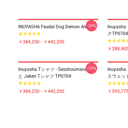
-20%
INUYASHA Feudal Dog Demon Anime
Inuyas
クTP0704
￥384,250 - ￥442,250
￥288,405
-20%
Inuyasha Tシャツ - Sesshoumaru, Rin
Inuyash
と Jaken Tシャツ TP0704
スウェット
￥384,250 - ￥442,250
￥593,775