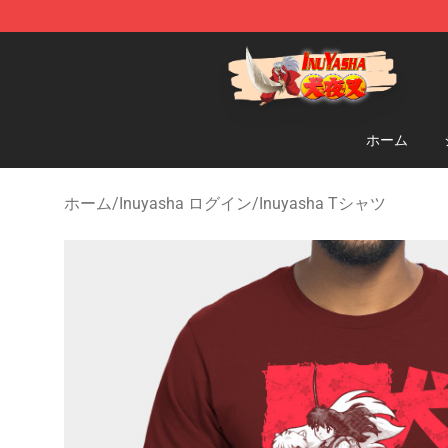
Inuyasha Store - Official Inuyasha Merchandise Shop
ホーム
ホーム
/
Inuyasha ログイン
/
Inuyasha Tシャツ