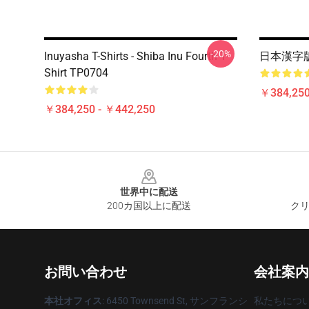
-20%
Inuyasha T-Shirts - Shiba Inu Fourth T-
日本漢字
Shirt TP0704
￥384,250
￥384,250 - ￥442,250
Footer
世界中に配送
200カ国以上に配送
クリ
お問い合わせ
会社案内
本社オフィス
: 6450 Townsend St, サンフランシ
私たちにつ