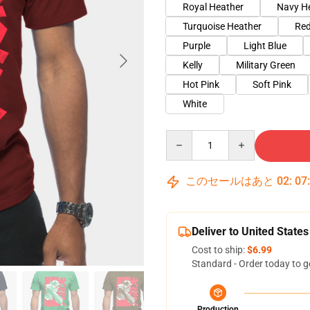
Royal Heather
Navy H
Turquoise Heather
Red
Purple
Light Blue
Kelly
Military Green
Hot Pink
Soft Pink
White
Quantity
このセールはあと
02
:
07
Deliver to United States
Cost to ship:
$6.99
Standard - Order today to g
Production