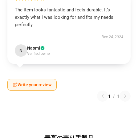
The item looks fantastic and feels durable. It’s
exactly what I was looking for and fits my needs
perfectly.
Dec 24, 2024
Naomi
N
Verified owner
Write your review
1
/
1