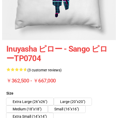
Inuyasha ピロー - Sango ピロ
ーTP0704
(3 customer reviews)
￥362,500 - ￥667,000
Size
Extra Large (26"x26")
Large (20"x20")
Medium (18"x18")
Small (16"x16")
Extra Small (14"x14")