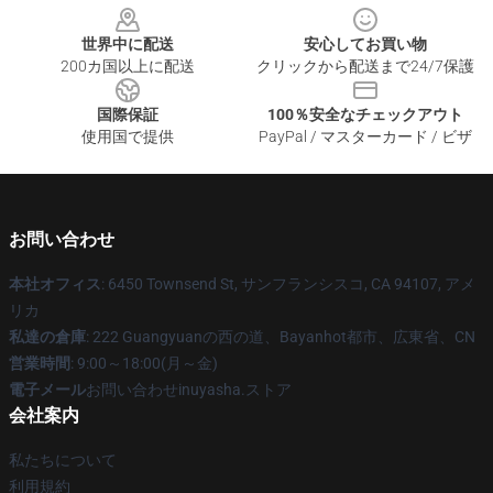
世界中に配送
安心してお買い物
200カ国以上に配送
クリックから配送まで24/7保護
国際保証
100％安全なチェックアウト
使用国で提供
PayPal / マスターカード / ビザ
お問い合わせ
本社オフィス
: 6450 Townsend St, サンフランシスコ, CA 94107, アメ
リカ
私達の倉庫
: 222 Guangyuanの西の道、Bayanhot都市、広東省、CN
営業時間
: 9:00～18:00(月～金)
電子メール
お問い合わせinuyasha.ストア
会社案内
私たちについて
利用規約