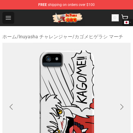
FREE
shipping on orders over $100
Inuyasha Store - Official Inuyasha Merchandise Shop
Open menu
ホーム
/
Inuyasha チャレンジャー
/
カゴメヒゲラシ マーチ