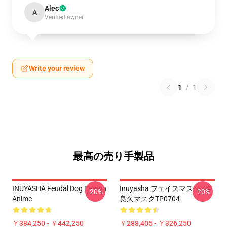
Alec
A
Verified owner
Write your review
1
/
1
最高の売り手製品
INUYASHA Feudal Dog Demon
Inuyasha フェイスマスク - 奈
-20%
-20%
Anime
良久マスクTP0704
￥384,250 - ￥442,250
￥288,405 - ￥326,250