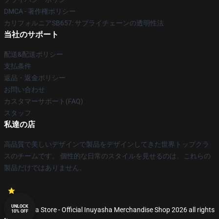
DMCA - 著作権ポリシー
カリフォルニアSB657: サプライチェーンの透明性法
当社のサポート
配送&配送ポリシー
支払条件
返品・返金ポリシー
お問い合わせ
カスタマーサポート(FAQ)
スタッフ
私達の店
高品質で美しいデザインで製品をデザインしてきた世界トップクラ
スのチームです。 個性的な日常のスタイルを見せるのは、これらの
製品だけではありません。
UNLOCK
© Inuyasha Store - Official Inuyasha Merchandise Shop 2026 all rights
10% OFF