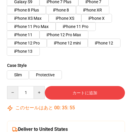
Galaxy S9
iPhone 7 Plus
iPhone 7
iPhone 8 Plus
iPhone 8
iPhone XR
iPhone XS Max
iPhone XS
iPhone X
iPhone 11 Pro Max
iPhone 11 Pro
iPhone 11
iPhone 12 Pro Max
iPhone 12 Pro
iPhone 12 mini
iPhone 12
iPhone 13
Case Style
Slim
Protective
Quantity
カートに追加
このセールはあと
00
:
35
:
54
Deliver to United States