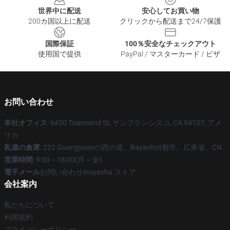
世界中に配送
安心してお買い物
200カ国以上に配送
クリックから配送まで24/7保護
国際保証
100％安全なチェックアウト
使用国で提供
PayPal / マスターカード / ビザ
お問い合わせ
本社オフィス
: 6450 Townsend St, サンフランシスコ, CA 94107, アメ
リカ
私達の倉庫
: 222 Guangyuanの西の道、Bayanhot都市、広東省、CN
営業時間
: 9:00～18:00(月～金)
電子メール
お問い合わせinuyasha.ストア
会社案内
私たちについて
利用規約
プライバシーポリシー