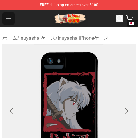
FREE
shipping on orders over $100
Inuyasha Store - Official Inuyasha Merchandise Shop
Open menu
ホーム
/
Inuyasha ケース
/
Inuyasha iPhoneケース