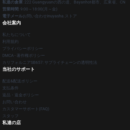
私達の倉庫
: 222 Guangyuanの西の道、Bayanhot都市、広東省、CN
営業時間
: 9:00～18:00(月～金)
電子メール
お問い合わせinuyasha.ストア
会社案内
私たちについて
利用規約
プライバシーポリシー
DMCA - 著作権ポリシー
カリフォルニアSB657: サプライチェーンの透明性法
当社のサポート
配送&配送ポリシー
支払条件
返品・返金ポリシー
お問い合わせ
カスタマーサポート(FAQ)
スタッフ
私達の店