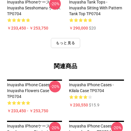
Inuyasha IPhoneケース -
Inuyasha Tank Tops -
-20%
Inuyasha Sesshomaru ケース
Inuyasha Sitting With Pattern
TP0704
Tank Top TP0704
￥233,450 - ￥253,750
￥290,000
$20
もっと見る
関連商品
Inuyasha IPhone Cases -
Inuyasha IPhone Cases -
-20%
Inuyasha Flowers Case
Kilala Case TP0704
TP0704
￥230,550
$15.9
￥233,450 - ￥253,750
Inuyasha IPhoneケース -
Inuyasha IPhone Cases -
-20%
-20%