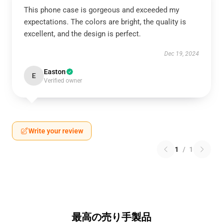
This phone case is gorgeous and exceeded my
expectations. The colors are bright, the quality is
excellent, and the design is perfect.
Dec 19, 2024
Easton
E
Verified owner
Write your review
1
/
1
最高の売り手製品