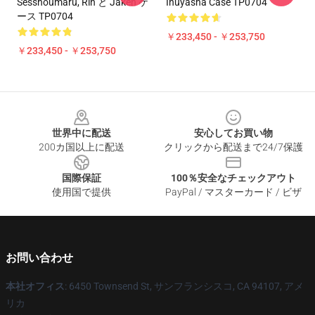
Sesshoumaru, Rin と Jaken ケ
Inuyasha Case TP0704
ース TP0704
￥233,450 - ￥253,750
￥233,450 - ￥253,750
Footer
世界中に配送
安心してお買い物
200カ国以上に配送
クリックから配送まで24/7保護
国際保証
100％安全なチェックアウト
使用国で提供
PayPal / マスターカード / ビザ
お問い合わせ
本社オフィス
: 6450 Townsend St, サンフランシスコ, CA 94107, アメ
リカ