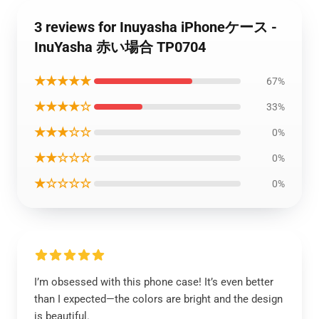
3 reviews for Inuyasha iPhoneケース -
InuYasha 赤い場合 TP0704
★★★★★
67%
★★★★☆
33%
★★★☆☆
0%
★★☆☆☆
0%
★☆☆☆☆
0%
I’m obsessed with this phone case! It’s even better
than I expected—the colors are bright and the design
is beautiful.