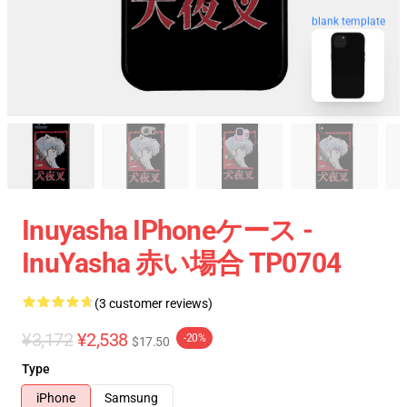
blank template
Inuyasha IPhoneケース -
InuYasha 赤い場合 TP0704
(3 customer reviews)
¥3,172
¥2,538
-20%
$17.50
Type
iPhone
Samsung