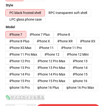
Style
PC black frosted shell
RPC transparent soft shell
LPC glass phone case
Model
iPhone 7
iPhone 7 Plus
iPhone 8
iPhone 8 Plus
iPhone X
iPhone XR
iPhone XS
iPhone XS Max
iPhone 11
iPhone 11 Pro
iPhone 11 Pro Max
iPhone 12
iPhone 12 Mini
iPhone 12 Pro
iPhone 12 Pro Max
iPhone 13
iPhone 13 Pro
iPhone 13 Pro Max
iPhone 14
iPhone 14 Pro
iPhone 14 Pro Max
iPhone 15
iPhone 15 Pro
iPhone 15 Pro Max
iphone 16
iphone 16 Pro
iphone 16 Plus
iphone 16 Pro Max
サイズガイドを見る