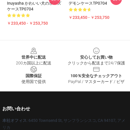
Inuyasha かわいい犬のポーズ
デモンケースTP0704
ケースTP0704
￥233,450 - ￥253,750
￥233,450 - ￥253,750
Footer
世界中に配送
安心してお買い物
200カ国以上に配送
クリックから配送まで24/7保護
国際保証
100％安全なチェックアウト
使用国で提供
PayPal / マスターカード / ビザ
お問い合わせ
本社オフィス
: 6450 Townsend St, サンフランシスコ, CA 94107, アメ
リカ