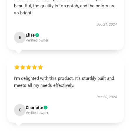
beautiful, the quality is top-notch, and the colors are
so bright.
Dec 21, 2024
Elise
E
Verified owner
I'm delighted with this product. It’s sturdily built and
meets all my needs effectively.
Dec 20, 2024
Charlotte
C
Verified owner