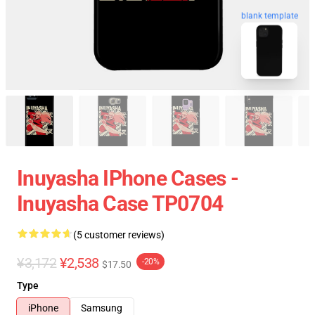
blank template
Inuyasha IPhone Cases -
Inuyasha Case TP0704
(5 customer reviews)
¥3,172
¥2,538
-20%
$17.50
Type
iPhone
Samsung