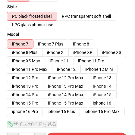
Style
PC black frosted shell
RPC transparent soft shell
LPC glass phone case
Model
iPhone 7
iPhone 7 Plus
iPhone 8
iPhone 8 Plus
iPhone X
iPhone XR
iPhone XS
iPhone XS Max
iPhone 11
iPhone 11 Pro
iPhone 11 Pro Max
iPhone 12
iPhone 12 Mini
iPhone 12 Pro
iPhone 12 Pro Max
iPhone 13
iPhone 13 Pro
iPhone 13 Pro Max
iPhone 14
iPhone 14 Pro
iPhone 14 Pro Max
iPhone 15
iPhone 15 Pro
iPhone 15 Pro Max
iphone 16
iphone 16 Pro
iphone 16 Plus
iphone 16 Pro Max
サイズガイドを見る