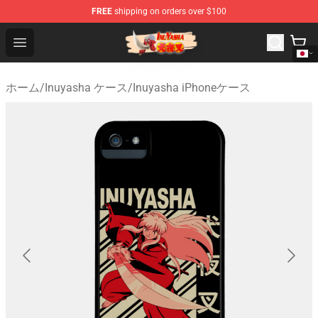
FREE
shipping on orders over $100
Inuyasha Store - Official Inuyasha Merchandise Shop
Open menu
ホーム
/
Inuyasha ケース
/
Inuyasha iPhoneケース