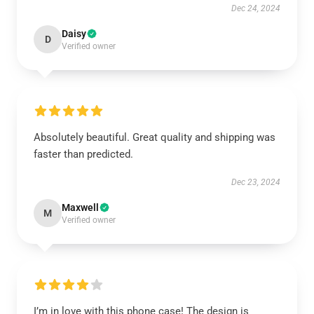
Dec 24, 2024
Daisy
D
Verified owner
Absolutely beautiful. Great quality and shipping was
faster than predicted.
Dec 23, 2024
Maxwell
M
Verified owner
I’m in love with this phone case! The design is