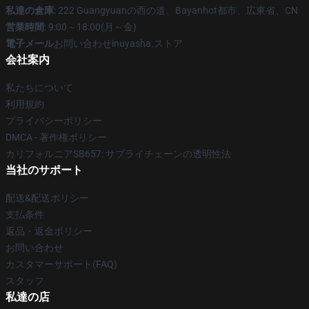
私達の倉庫
: 222 Guangyuanの西の道、Bayanhot都市、広東省、CN
営業時間
: 9:00～18:00(月～金)
電子メール
お問い合わせinuyasha.ストア
会社案内
私たちについて
利用規約
プライバシーポリシー
DMCA - 著作権ポリシー
カリフォルニアSB657: サプライチェーンの透明性法
当社のサポート
配送&配送ポリシー
支払条件
返品・返金ポリシー
お問い合わせ
カスタマーサポート(FAQ)
スタッフ
私達の店