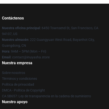
Contáctenos
Nuestra oficina principal
: 6450 Townsend St, San Francisco, CA
94107, US
Nuestro almacén
: 222 Guangyuan West Road, Bayanhot City,
Guangdong, CN
Hora
: 9AM – 5PM (Mon – Fri)
Email
: contact@inuyasha.store
Nuestra empresa
Sobre nosotros
Términos y condiciones
Política de privacidad
DMCA - Política de Copyright
CA SB657: Ley de transparencia en la cadena de suministro
Nuestro apoyo