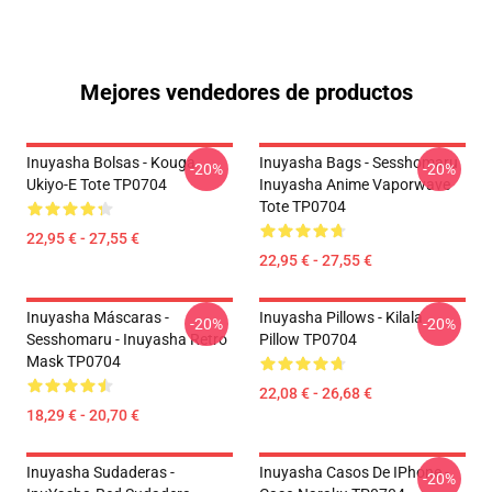
Mejores vendedores de productos
Inuyasha Bolsas - Kouga
Inuyasha Bags - Sesshomaru
-20%
-20%
Ukiyo-E Tote TP0704
Inuyasha Anime Vaporwave
Tote TP0704
22,95 € - 27,55 €
22,95 € - 27,55 €
Inuyasha Máscaras -
Inuyasha Pillows - Kilala
-20%
-20%
Sesshomaru - Inuyasha Retro
Pillow TP0704
Mask TP0704
22,08 € - 26,68 €
18,29 € - 20,70 €
Inuyasha Sudaderas -
Inuyasha Casos De IPhone -
-20%