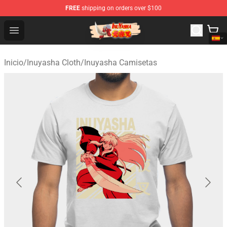
FREE
shipping on orders over $100
Inuyasha Store - Official Inuyasha Merchandise Shop
Open menu
Inicio
/
Inuyasha Cloth
/
Inuyasha Camisetas