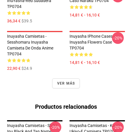
InuYasha-Red Sudadera
Caso Naraku TP0704
TP0704
14,81 € - 16,10 €
36,34 €
$39.5
Inuyasha Camisetas -
Inuyasha IPhone Cases -
-20%
Sesshomaru Inuyasha
Inuyasha Flowers Case
Camiseta De Onda Anime
TP0704
TP0704
14,81 € - 16,10 €
22,90 €
$24.9
VER MÁS
Productos relacionados
Inuyasha Camisetas - Shiba
Inuyasha Camisetas - Kouga
-20%
-20%
Inu Black And Tan Name
Ukiyo-E Camiseta TP0704