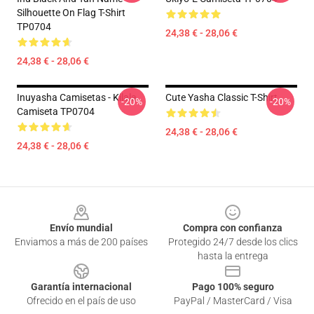
Silhouette On Flag T-Shirt
TP0704
24,38 € - 28,06 €
24,38 € - 28,06 €
Inuyasha Camisetas - Kilala
Cute Yasha Classic T-Shirt
-20%
-20%
Camiseta TP0704
24,38 € - 28,06 €
24,38 € - 28,06 €
Footer
Envío mundial
Compra con confianza
Enviamos a más de 200 países
Protegido 24/7 desde los clics
hasta la entrega
Garantía internacional
Pago 100% seguro
Ofrecido en el país de uso
PayPal / MasterCard / Visa