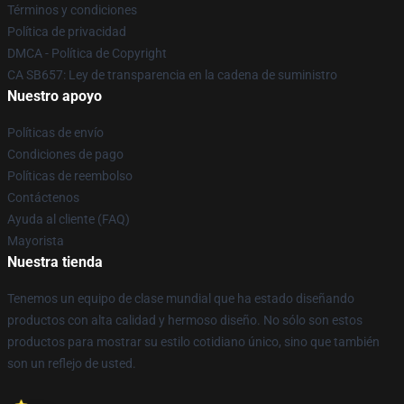
Términos y condiciones
Política de privacidad
DMCA - Política de Copyright
CA SB657: Ley de transparencia en la cadena de suministro
Nuestro apoyo
Políticas de envío
Condiciones de pago
Políticas de reembolso
Contáctenos
Ayuda al cliente (FAQ)
Mayorista
Nuestra tienda
Tenemos un equipo de clase mundial que ha estado diseñando
productos con alta calidad y hermoso diseño. No sólo son estos
productos para mostrar su estilo cotidiano único, sino que también
son un reflejo de usted.