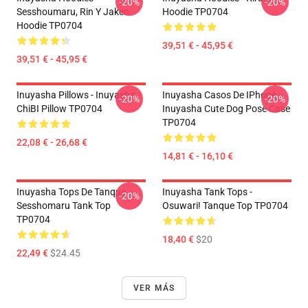
-20%
-20%
Sesshoumaru, Rin Y Jaken
Hoodie TP0704
Hoodie TP0704
39,51 € - 45,95 €
39,51 € - 45,95 €
Inuyasha Pillows - Inuyasha
Inuyasha Casos De IPhone -
-20%
-20%
ChiBI Pillow TP0704
Inuyasha Cute Dog Pose Case
TP0704
22,08 € - 26,68 €
14,81 € - 16,10 €
Inuyasha Tops De Tanque -
Inuyasha Tank Tops -
-20%
Sesshomaru Tank Top
Osuwari! Tanque Top TP0704
TP0704
18,40 €
$20
22,49 €
$24.45
VER MÁS