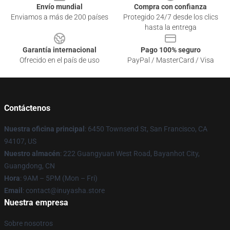
Envío mundial
Compra con confianza
Enviamos a más de 200 países
Protegido 24/7 desde los clics
hasta la entrega
Garantía internacional
Pago 100% seguro
Ofrecido en el país de uso
PayPal / MasterCard / Visa
Contáctenos
Nuestra oficina principal
: 6450 Townsend St, San Francisco, CA
94107, US
Nuestro almacén
: 222 Guangyuan West Road, Bayanhot City,
Guangdong, CN
Hora
: 9AM – 5PM (Mon – Fri)
Email
: contact@inuyasha.store
Nuestra empresa
Sobre nosotros