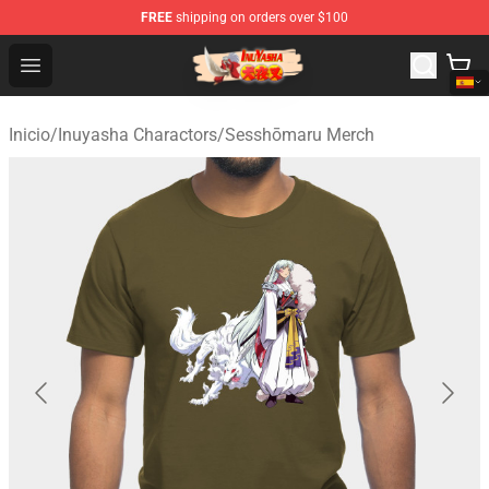
FREE
shipping on orders over $100
Inuyasha Store - Official Inuyasha Merchandise Shop
Open menu
Inicio
/
Inuyasha Charactors
/
Sesshōmaru Merch