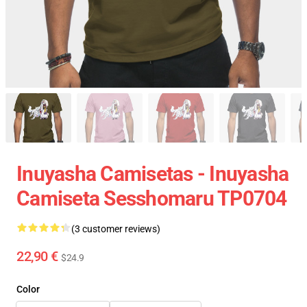
Inuyasha Camisetas - Inuyasha
Camiseta Sesshomaru TP0704
(3 customer reviews)
22,90 €
$24.9
Color