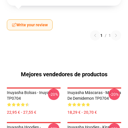
Write your review
1
/
1
Mejores vendedores de productos
Inuyasha Bolsas - Inuyasha
Inuyasha Máscaras - Máscara
-20%
-20%
TP0704
De Demidemon TP0704
22,95 € - 27,55 €
18,29 € - 20,70 €
Inuyasha Hoodies -
Inuyasha Hoodies - Kirara