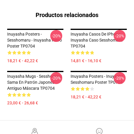
Productos relacionados
Inuyasha Posters -
Inuyasha Casos De IPhone -
-20%
-20%
Sesshomaru - Inuyasha Retro
Inuyasha Caso Sesshomaru
Poster TP0704
TP0704
18,21 € - 42,22 €
14,81 € - 16,10 €
Inuyasha Mugs - Sesshomaru
Inuyasha Posters - Inuyasha
-20%
-20%
Sama En Patrón Japonés
Sesshomaru Poster TP0704
Antiguo Máscara TP0704
18,21 € - 42,22 €
23,00 € - 26,68 €
Footer