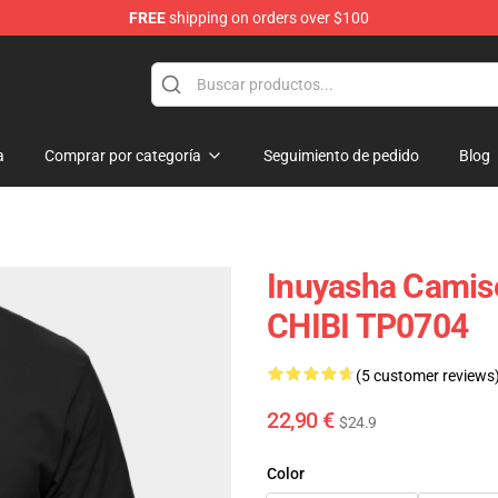
FREE
shipping on orders over $100
a
Comprar por categoría
Seguimiento de pedido
Blog
Inuyasha Camise
CHIBI TP0704
(5 customer reviews
22,90 €
$24.9
Color