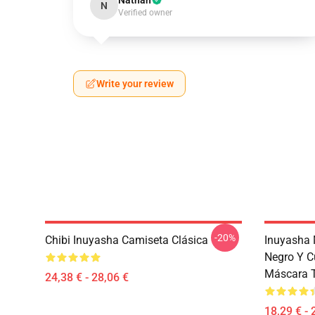
Nathan
N
Verified owner
Write your review
-20%
Chibi Inuyasha Camiseta Clásica
Inuyasha 
Negro Y C
Máscara 
24,38 € - 28,06 €
18,29 € - 