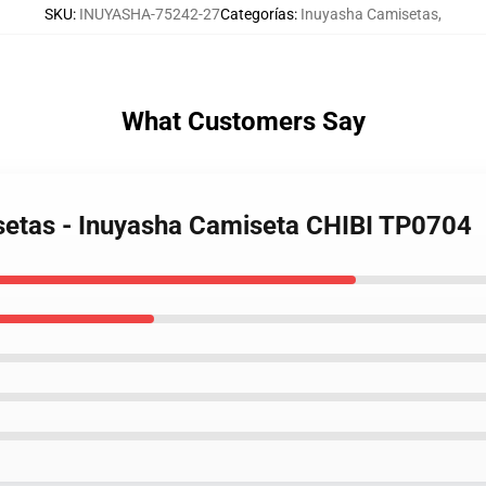
SKU
:
INUYASHA-75242-27
Categorías
:
Inuyasha Camisetas
,
What Customers Say
setas - Inuyasha Camiseta CHIBI TP0704