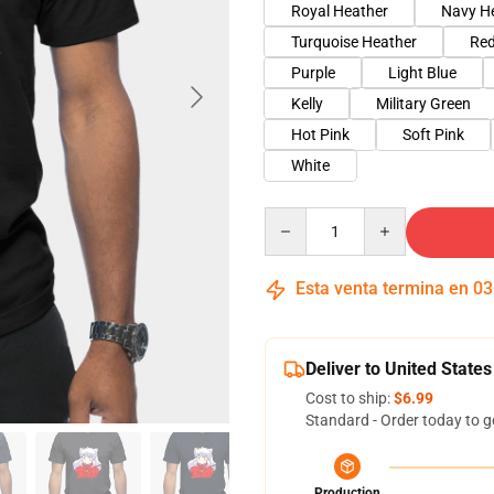
Royal Heather
Navy H
Turquoise Heather
Red
Purple
Light Blue
Kelly
Military Green
Hot Pink
Soft Pink
White
Quantity
Esta venta termina en
03
Deliver to United States
Cost to ship:
$6.99
Standard - Order today to g
Production