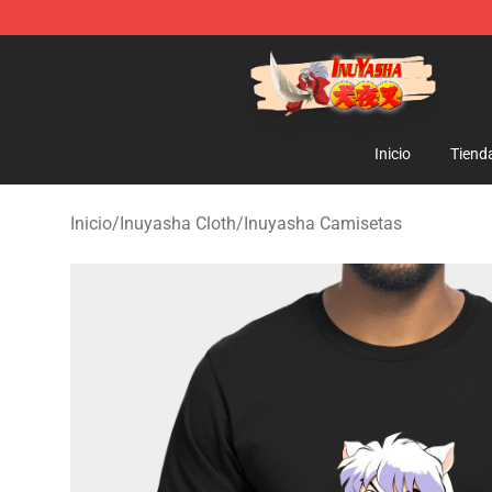
Inuyasha Store - Official Inuyasha Merchandise Shop
Inicio
Tiend
Inicio
/
Inuyasha Cloth
/
Inuyasha Camisetas