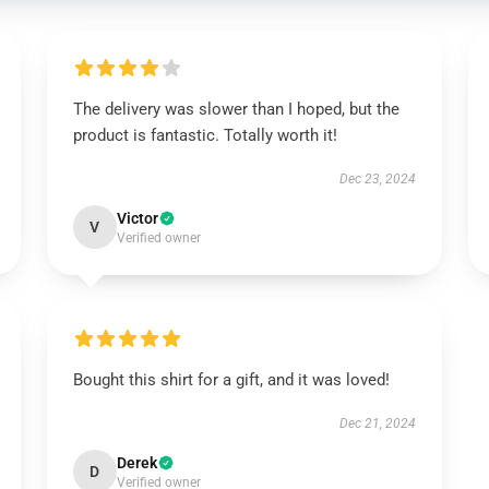
The delivery was slower than I hoped, but the
product is fantastic. Totally worth it!
Dec 23, 2024
Victor
V
Verified owner
Bought this shirt for a gift, and it was loved!
Dec 21, 2024
Derek
D
Verified owner