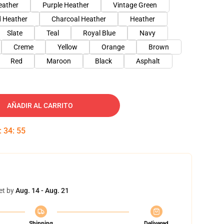
eather
Purple Heather
Vintage Green
 Heather
Charcoal Heather
Heather
Slate
Teal
Royal Blue
Navy
Creme
Yellow
Orange
Brown
Red
Maroon
Black
Asphalt
AÑADIR AL CARRITO
:
34
:
54
et by
Aug. 14 - Aug. 21
Shipping
Delivered