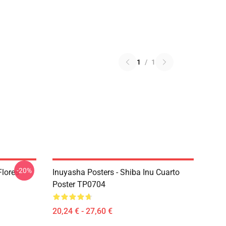
1
/
1
-20%
Flores
Inuyasha Posters - Shiba Inu Cuarto
Poster TP0704
20,24 € - 27,60 €