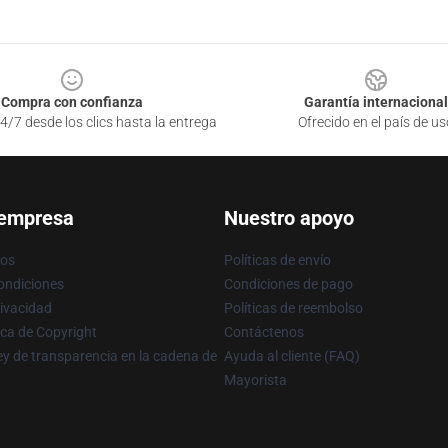
Compra con confianza
Garantía internacional
4/7 desde los clics hasta la entrega
Ofrecido en el país de us
 empresa
Nuestro apoyo
ros
Políticas de envío
ondiciones
Condiciones de pago
rivacidad
Políticas de reembolso
ica de Copyright
Contáctenos
y de transparencia en la cadena de
Ayuda al cliente (FAQ)
Mayorista