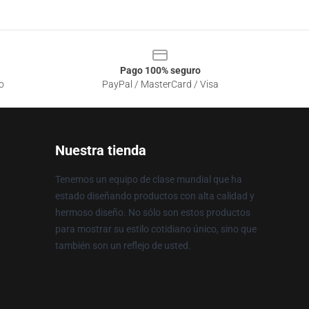
Pago 100% seguro
o
PayPal / MasterCard / Visa
Nuestra tienda
Tenemos un equipo de clase mundial que ha
estado diseñando productos con alta calidad y
hermoso diseño. No sólo son estos productos
para mostrar su estilo cotidiano único, sino que
también son un reflejo de usted.